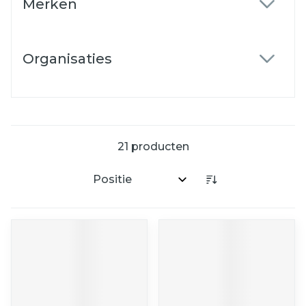
Merken
filter
Organisaties
filter
21
producten
Sorteer op: