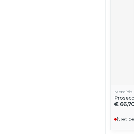
Memidis
Prosecc
€ 66,7
Niet b