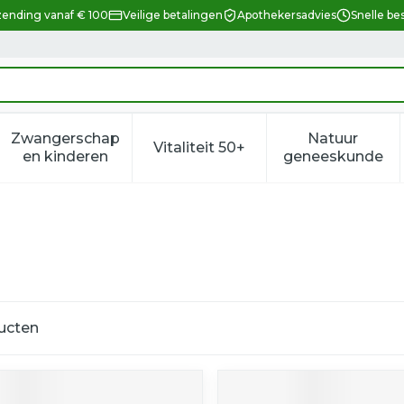
zending vanaf € 100
Veilige betalingen
Apothekersadvies
Snelle be
Zwangerschap
Natuur
Vitaliteit 50+
eid, verzorging en hygiëne categorie
enu voor Dieet, voeding en vitamines categorie
Toon submenu voor Zwangerschap en kindere
Toon submenu voor Vitalitei
Toon sub
en kinderen
geneeskunde
ucten