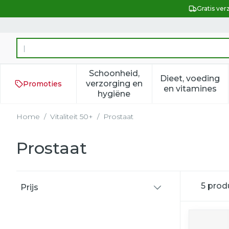
Ga naar de inhoud
Gratis ver
Product, merk, categorie...
Schoonheid,
Dieet, voeding
verzorging en
Promoties
Toon submenu voor Schoonh
Toon subm
en vitamines
hygiëne
Home
/
Vitaliteit 50+
/
Prostaat
Prostaat
Doorgaan naar productlijst
5
prod
Prijs
filter