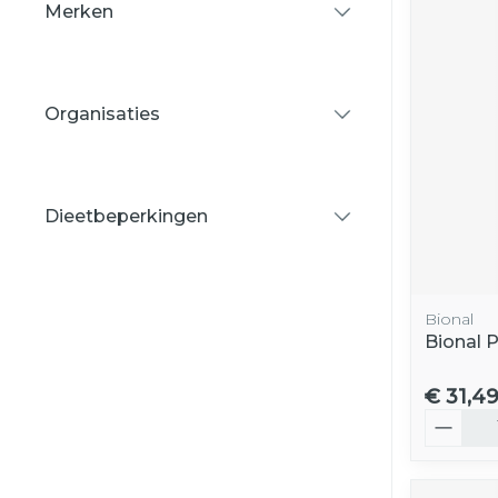
Merken
filter
Organisaties
filter
Dieetbeperkingen
filter
Bional
Bional 
€ 31,4
Aantal