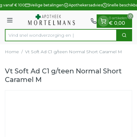
Dia 1 van 1
Ga naar de inhoud
g vanaf € 100
Veilige betalingen
Apothekersadvies
Snelle beschikb
0
0 artikelen
Menu
€ 0,00
Vind snel wondverzorg
Zoek
Product, merk, categorie...
Home
/
Vt Soft Ad C1 g/teen Normal Short Caramel M
Vt Soft Ad C1 g/teen Normal Short
Caramel M