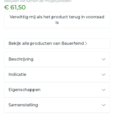
bekijken we samen de mogelijkheden.
€ 61,50
Verwittig mij als het product terug in voorraad
is
Bekijk alle producten van Bauerfeind
Beschrijving
Indicatie
Ter preventie van veneuze aandoeningen
Bij lichte varicosis
Eigenschappen
Na operaties aan de aders
voor hem en haar
Na sclerotherapie
bestand tegen hoge belasting
Samenstelling
Ter voorkoming van spataders
Tijdens de zwangerschap en op reis
zacht en huidvriendelijk
70% polyamide
Masseert en stimuleert