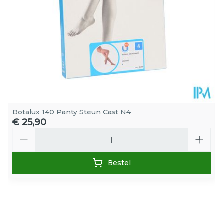
Huidvriendelijk breiwerk
Veelzijdig
Voor hem en haar
Ideaal voor postoperatieve verzorging
Grote stabiliteit
Lange levensduur
Botalux 140 Panty Steun Cast N4
€ 25,90
Aantal
Bestel