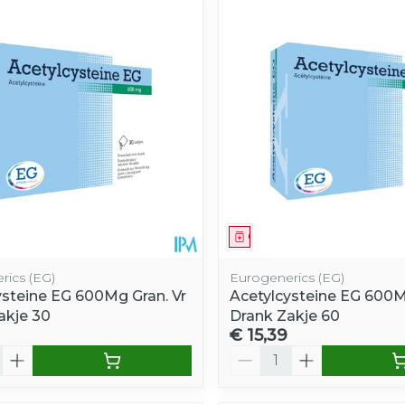
middel
Geneesmiddel
rics (EG)
Eurogenerics (EG)
ysteine EG 600Mg Gran. Vr
Acetylcysteine EG 600M
akje 30
Drank Zakje 60
€ 15,39
Aantal