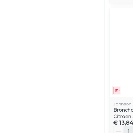
Genees
Johnson 
Broncho
Citroen
€ 13,8
Aantal