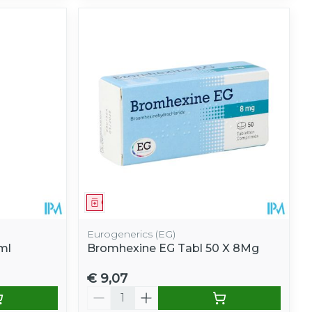
Geneesmiddel
Eurogenerics (EG)
ml
Bromhexine EG Tabl 50 X 8Mg
€ 9,07
Aantal