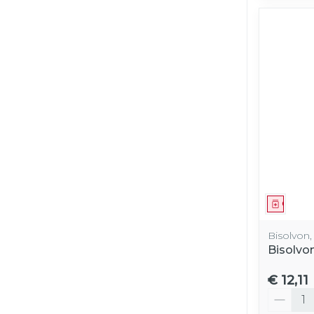
Genees
Bisolvon
Bisolvo
€ 12,11
Aantal