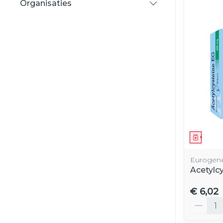
Organisaties
filter
Genees
Eurogene
Acetylc
€ 6,02
Aantal