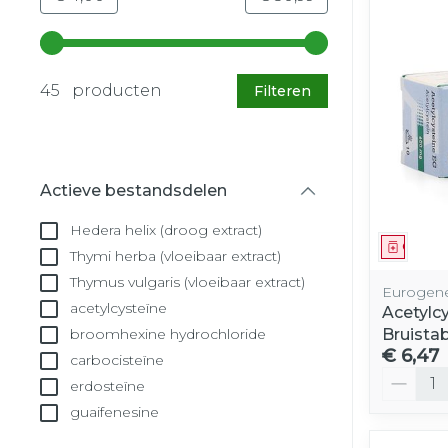
Gebruik de pijltjestoetsen links en rechts om d
45 producten
Filteren
Actieve bestandsdelen
filter
Hedera helix (droog extract)
Genees
Thymi herba (vloeibaar extract)
Thymus vulgaris (vloeibaar extract)
Eurogene
acetylcysteïne
Acetylc
Bruista
broomhexine hydrochloride
€ 6,47
carbocisteïne
Aantal
erdosteïne
guaifenesine