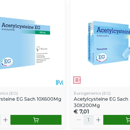
middel
Geneesmiddel
rics (EG)
Eurogenerics (EG)
ysteine EG Sach 10X600Mg
Acetylcysteine EG Sach
30X200Mg
€ 7,01
Aantal