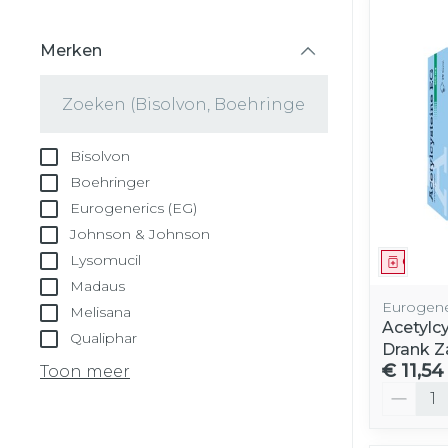
Merken
filter
Bisolvon
Boehringer
Eurogenerics (EG)
Johnson & Johnson
Lysomucil
Genees
Madaus
Eurogene
Melisana
Acetylc
Qualiphar
Drank Z
€ 11,54
Toon meer
Aantal