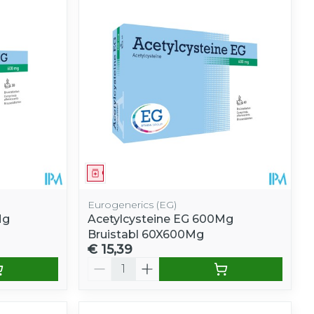
Geneesmiddel
Eurogenerics (EG)
Mg
Acetylcysteine EG 600Mg
Bruistabl 60X600Mg
€ 15,39
Aantal