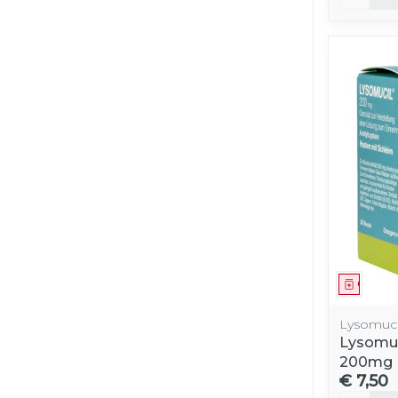
Genees
Lysomuci
Lysomuc
200mg
€ 7,50