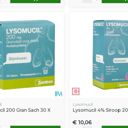
middel
Geneesmiddel
l
Lysomucil
il 200 Gran Sach 30 X
Lysomucil 4% Siroop 2
€ 10,06