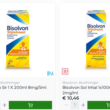
middel
Geneesmiddel
, Boehringer
Bisolvon, Boehringer
n Sir 1 X 200ml 8mg/5ml
Bisolvon Sol Inhal 1x100
2mg/ml
€ 10,46
Aantal