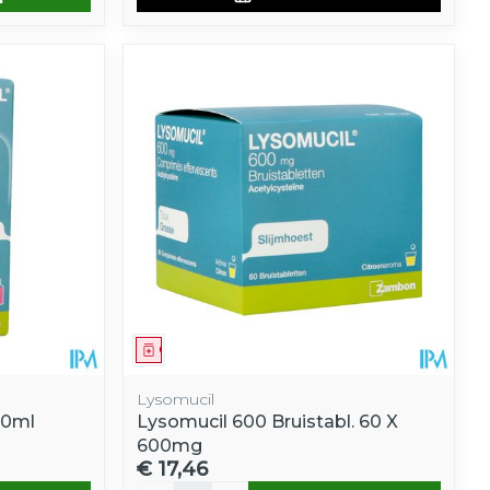
Geneesmiddel
Lysomucil
00ml
Lysomucil 600 Bruistabl. 60 X
600mg
€ 17,46