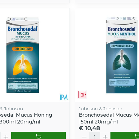
middel
Geneesmiddel
& Johnson
Johnson & Johnson
sedal Mucus Honing
Bronchosedal Mucus M
 300ml 20mg/ml
150ml 20mg/ml
4
€ 10,48
Aantal