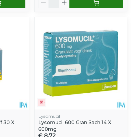
Aantal
Geneesmiddel
Lysomucil
f 30 X
Lysomucil 600 Gran Sach 14 X
600mg
€ 8,72