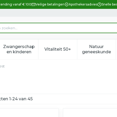
zending vanaf € 100
Veilige betalingen
Apothekersadvies
Snelle be
Zwangerschap
Natuur
Vitaliteit 50+
eid, verzorging en hygiëne categorie
enu voor Dieet, voeding en vitamines categorie
Toon submenu voor Zwangerschap en kindere
Toon submenu voor Vitalitei
Toon sub
en kinderen
geneeskunde
est
cten
1
-
24
van
45