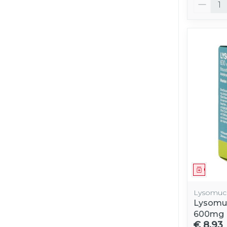
Aantal
Genees
Lysomuci
Lysomuc
600mg
€ 8,93