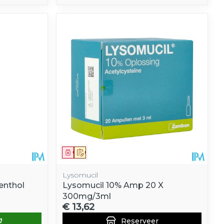
Geneesmiddel
Op voorschrift
Lysomucil
enthol
Lysomucil 10% Amp 20 X
300mg/3ml
€ 13,62
Reserveer