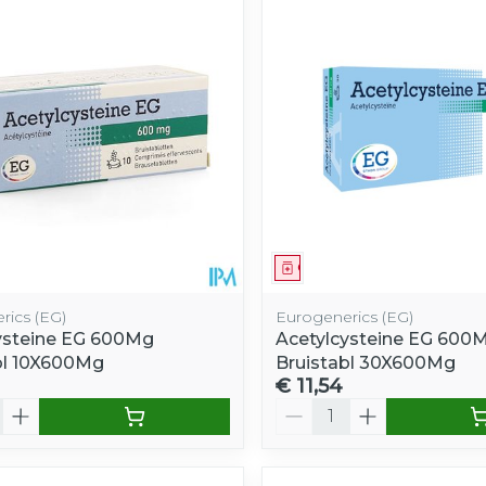
e minimale en maximale prijswaarden aan te passen.
middel
Geneesmiddel
rics (EG)
Eurogenerics (EG)
ysteine EG 600Mg
Acetylcysteine EG 600
bl 10X600Mg
Bruistabl 30X600Mg
€ 11,54
Aantal