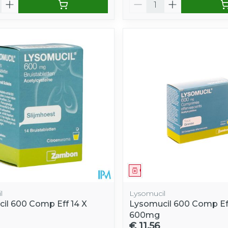
Aantal
middel
Geneesmiddel
l
Lysomucil
il 600 Comp Eff 14 X
Lysomucil 600 Comp Ef
600mg
€ 11,56