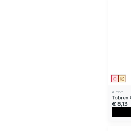
Genees
Op 
Alcon
Tobrex 
€ 8,13