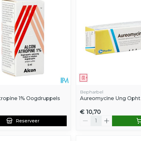
e minimale en maximale prijswaarden aan te passen.
middel
voorschrift
Geneesmiddel
Bepharbel
tropine 1% Oogdruppels
Aureomycine Ung Opht 1
€ 10,70
Aantal
Reserveer