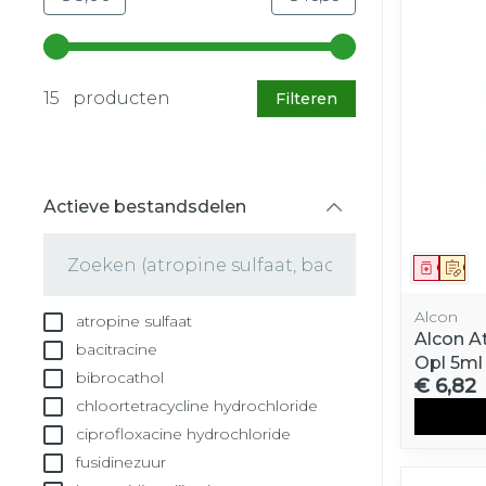
Gebruik de pijltjestoetsen links en rechts om d
15 producten
Filteren
Actieve bestandsdelen
filter
Genees
Op 
Alcon
atropine sulfaat
Alcon A
bacitracine
Opl 5ml
bibrocathol
€ 6,82
chloortetracycline hydrochloride
ciprofloxacine hydrochloride
fusidinezuur