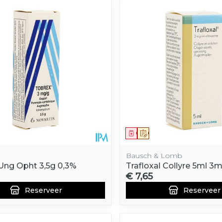
middel
voorschrift
Geneesmiddel
Op voorschrift
Bausch & Lomb
Ung Opht 3,5g 0,3%
Trafloxal Collyre 5ml 3
€ 7,65
Reserveer
Reserveer