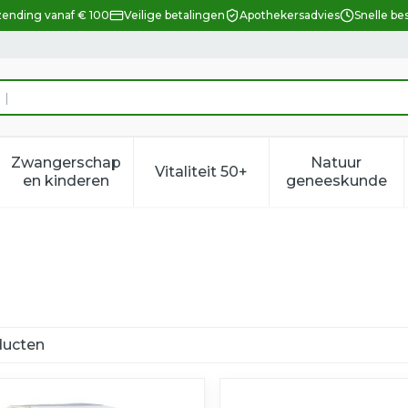
zending vanaf € 100
Veilige betalingen
Apothekersadvies
Snelle be
Zwangerschap
Natuur
Vitaliteit 50+
eid, verzorging en hygiëne categorie
enu voor Dieet, voeding en vitamines categorie
Toon submenu voor Zwangerschap en kindere
Toon submenu voor Vitalitei
Toon sub
en kinderen
geneeskunde
ucten