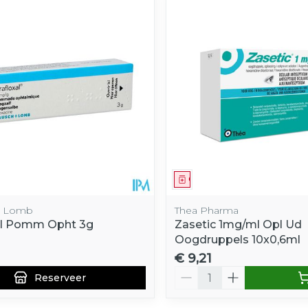
middel
voorschrift
Geneesmiddel
& Lomb
Thea Pharma
al Pomm Opht 3g
Zasetic 1mg/ml Opl Ud
Oogdruppels 10x0,6ml
€ 9,21
Aantal
Reserveer