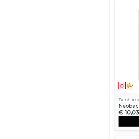
Genees
Op 
Bepharbe
Neobacit
€ 10,03