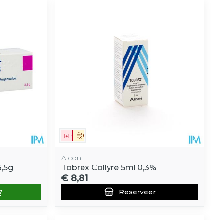
Geneesmiddel
Op voorschrift
Alcon
3,5g
Tobrex Collyre 5ml 0,3%
€ 8,81
Reserveer