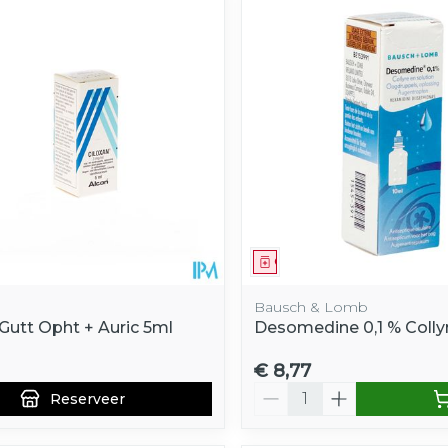
middel
voorschrift
Geneesmiddel
Bausch & Lomb
Gutt Opht + Auric 5ml
Desomedine 0,1 % Collyr
€ 8,77
Aantal
Reserveer