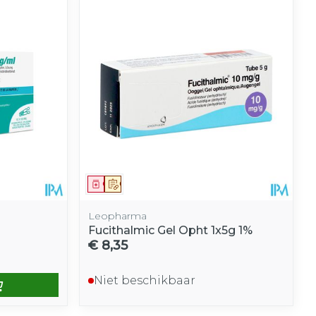
Geneesmiddel
Op voorschrift
Leopharma
Fucithalmic Gel Opht 1x5g 1%
€ 8,35
Niet beschikbaar