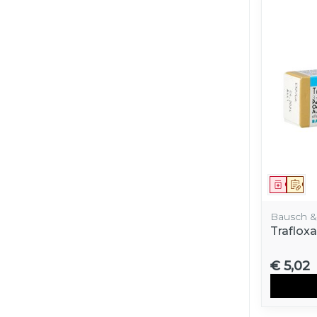
Genees
Op 
Bausch 
Traflox
€ 5,02