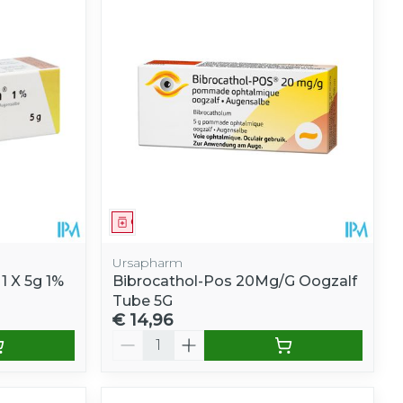
Geneesmiddel
Ursapharm
 X 5g 1%
Bibrocathol-Pos 20Mg/G Oogzalf
Tube 5G
€ 14,96
Aantal