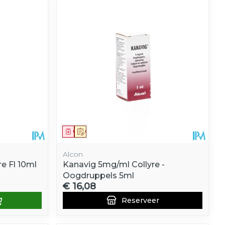
Geneesmiddel
Op voorschrift
Alcon
e Fl 10ml
Kanavig 5mg/ml Collyre -
Oogdruppels 5ml
€ 16,08
Reserveer