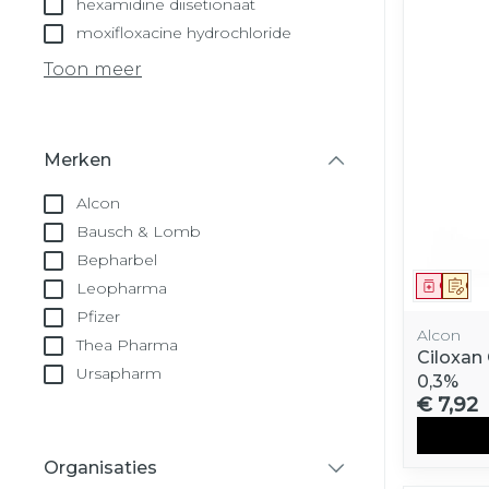
hexamidine diisetionaat
moxifloxacine hydrochloride
Toon meer
Merken
filter
Alcon
Bausch & Lomb
Bepharbel
Genees
Op 
Leopharma
Pfizer
Alcon
Thea Pharma
Ciloxan 
Ursapharm
0,3%
€ 7,92
Organisaties
filter