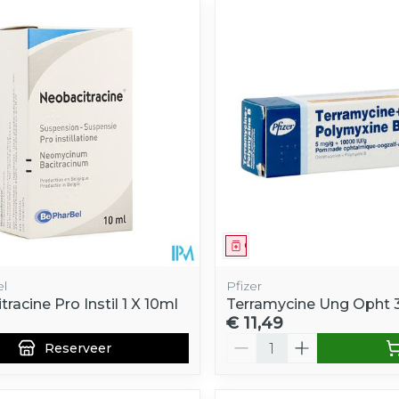
middel
voorschrift
Geneesmiddel
l
Pfizer
racine Pro Instil 1 X 10ml
Terramycine Ung Opht 
€ 11,49
Aantal
Reserveer