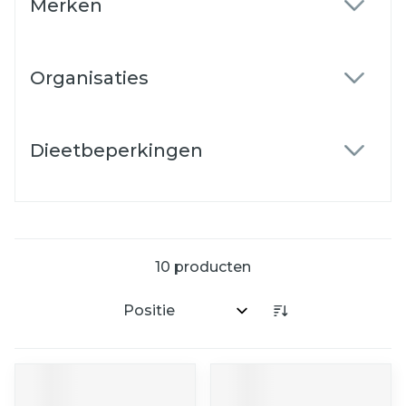
Merken
filter
Organisaties
filter
Dieetbeperkingen
filter
10
producten
Sorteer op: