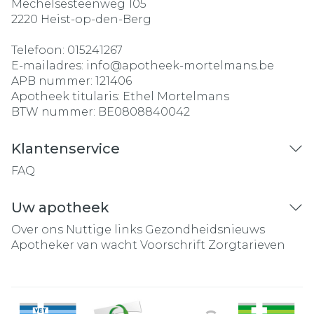
Mechelsesteenweg 105
2220
Heist-op-den-Berg
Telefoon:
015241267
E-mailadres:
info@
apotheek-mortelmans.be
APB nummer:
121406
Apotheek titularis:
Ethel Mortelmans
BTW nummer:
BE0808840042
Klantenservice
FAQ
Uw apotheek
Over ons
Nuttige links
Gezondheidsnieuws
Apotheker van wacht
Voorschrift
Zorgtarieven