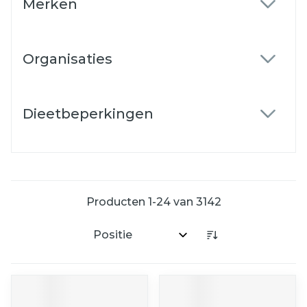
Merken
filter
Organisaties
filter
Dieetbeperkingen
filter
Producten
1
-
24
van
3142
Sorteer op: