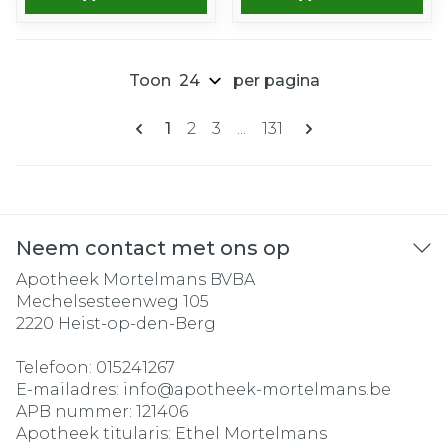
Toon
per pagina
Pagina's
U lees momenteel pagina
Pagina
Pagina
Pagina
1
2
3
...
131
Neem contact met ons op
Apotheek Mortelmans BVBA
Mechelsesteenweg 105
2220
Heist-op-den-Berg
Telefoon:
015241267
E-mailadres:
info@
apotheek-mortelmans.be
APB nummer:
121406
Apotheek titularis:
Ethel Mortelmans