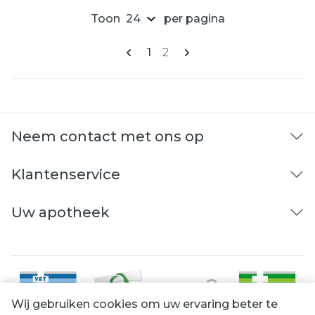
Toon
per pagina
Pagina's
U lees momenteel pagina
Pagina
1
2
Neem contact met ons op
Klantenservice
Uw apotheek
Wij gebruiken cookies om uw ervaring beter te