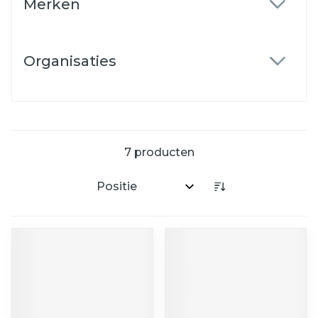
Merken
filter
Organisaties
filter
7
producten
Sorteer op: