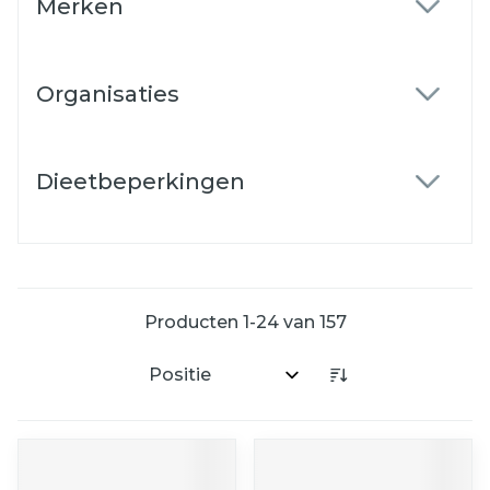
Merken
filter
Organisaties
filter
Dieetbeperkingen
filter
Producten
1
-
24
van
157
Sorteer op: