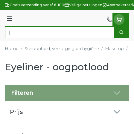
Ga naar de inhoud
Gratis verzending vanaf € 100
Veilige betalingen
Apothekersadv
Menu
Zoek
Product, merk, categorie...
Home
/
Schoonheid, verzorging en hygiëne
/
Make-up
/
E
Eyeliner - oogpotlood
Filteren
Doorgaan naar productlijst
Prijs
filter