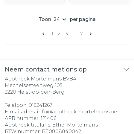
Toon
per pagina
Pagina's
U lees momenteel pagina
Pagina
Pagina
Pagina
1
2
3
...
7
Neem contact met ons op
Apotheek Mortelmans BVBA
Mechelsesteenweg 105
2220
Heist-op-den-Berg
Telefoon:
015241267
E-mailadres:
info@
apotheek-mortelmans.be
APB nummer:
121406
Apotheek titularis:
Ethel Mortelmans
BTW nummer:
BE0808840042