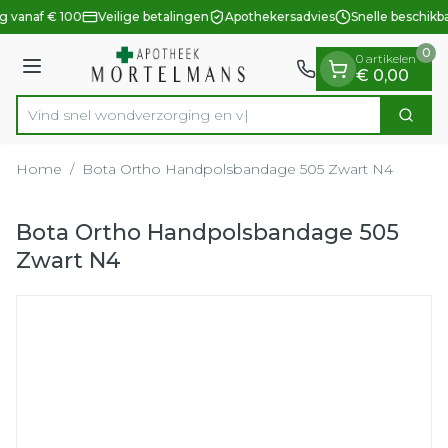
Dia 1 van 1
Ga naar de inhoud
g vanaf € 100
Veilige betalingen
Apothekersadvies
Snelle beschikb
0
0 artikelen
Menu
€ 0,00
Vind snel wondverzorgi
Zoek
Product, merk, categorie...
Home
/
Bota Ortho Handpolsbandage 505 Zwart N4
Bota Ortho Handpolsbandage 505
Zwart N4