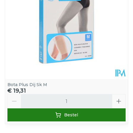
Hoeveelheid
Stuk
Verpakking
Kamertemperatuur (15°C -
Behoud
25°C)
Bota Plus Dij Sk M
€ 19,31
Aantal
Bestel