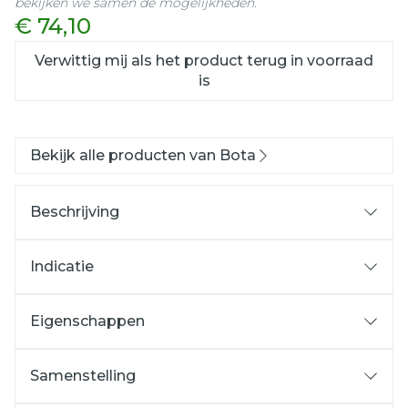
bekijken we samen de mogelijkheden.
€ 74,10
Verwittig mij als het product terug in voorraad
is
Bekijk alle producten van Bota
Beschrijving
Indicatie
Eigenschappen
Handpols verband in ademend, hoog
elastisch 3D gebreid materiaal
Samenstelling
Anatomisch gevormd voor verhoogd