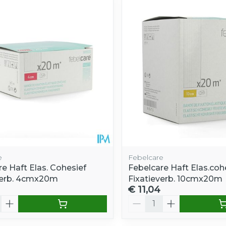
e minimale en maximale prijswaarden aan te passen.
e
Febelcare
e Haft Elas. Cohesief
Febelcare Haft Elas.coh
verb. 4cmx20m
Fixatieverb. 10cmx20m
€ 11,04
Aantal