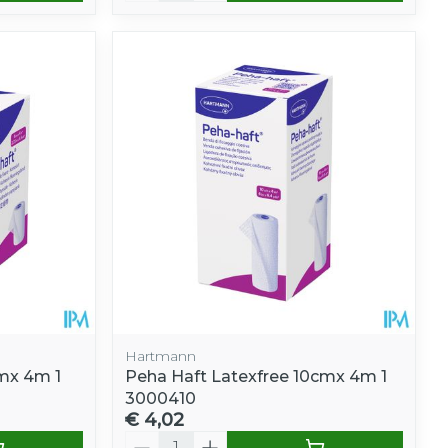
Hartmann
mx 4m 1
Peha Haft Latexfree 10cmx 4m 1
3000410
€ 4,02
Aantal