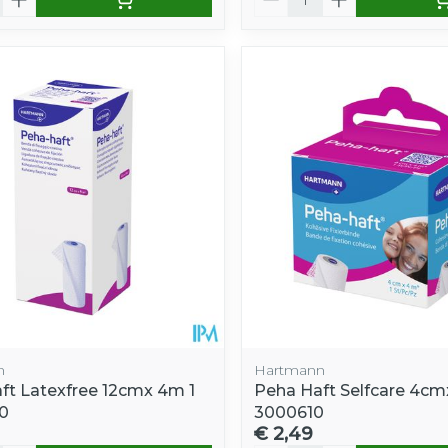
n
Hartmann
ft Latexfree 12cmx 4m 1
Peha Haft Selfcare 4cm
0
3000610
€ 2,49