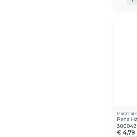
Hartman
Peha Ha
300042
€ 4,79