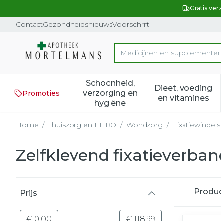
Ga naar de inhoud
Dia 1 van 1
Gratis ver
Contact
Gezondheidsnieuws
Voorschrift
Product, merk, categorie...
Schoonheid,
Dieet, voeding
verzorging en
Promoties
Toon submenu voor Schoonh
Toon subm
en vitamines
hygiëne
Home
/
Thuiszorg en EHBO
/
Wondzorg
/
Fixatiewindels
Zelfklevend fixatieverban
Doorgaan naar productlijst
Produ
Prijs
filter
-
Minimumwaarde
Maximale waarde
€ 0,00
€ 118,99