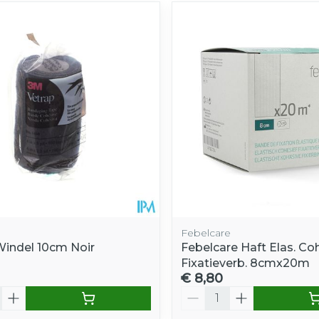
Febelcare
Windel 10cm Noir
Febelcare Haft Elas. Co
Fixatieverb. 8cmx20m
€ 8,80
Aantal