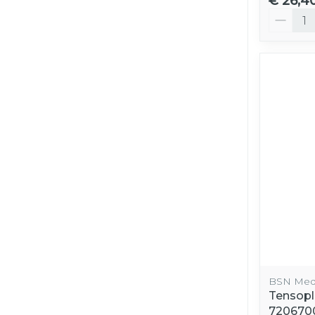
€ 26,4
Aantal
BSN Medi
Tensopl
720670