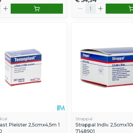
0
€ 54,94
Aantal
cal
Strappal
ast Pleister 2,5cmx4,5m 1
Strappal Indiv. 2,5cmx10
0
7148901