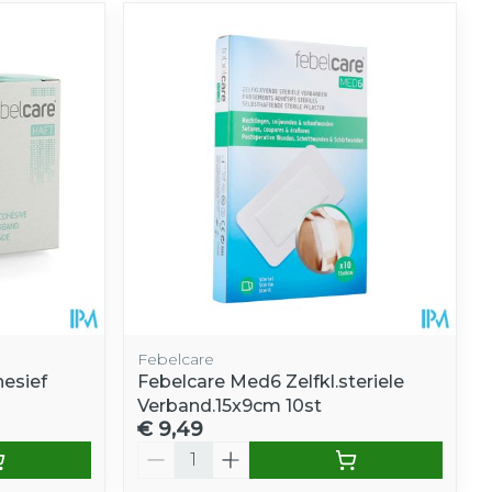
Febelcare
hesief
Febelcare Med6 Zelfkl.steriele
Verband.15x9cm 10st
€ 9,49
Aantal