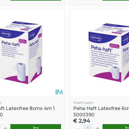
n
Hartmann
ft Latexfree 8cmx 4m 1
Peha Haft Latexfree 6c
0
3000390
€ 2,94
Aantal