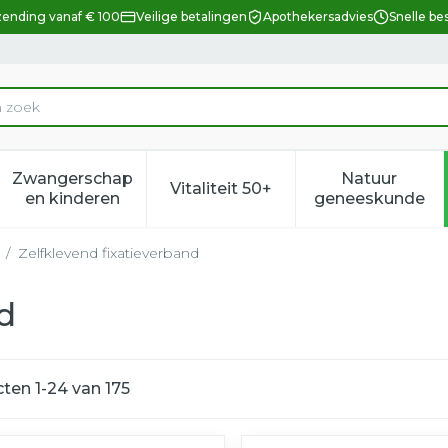
zending vanaf € 100
Veilige betalingen
Apothekersadvies
Snelle be
Zwangerschap
Natuur
Vitaliteit 50+
eid, verzorging en hygiëne categorie
enu voor Dieet, voeding en vitamines categorie
Toon submenu voor Zwangerschap en kindere
Toon submenu voor Vitalitei
Toon sub
en kinderen
geneeskunde
/
Zelfklevend fixatieverband
d
cten
1
-
24
van
175