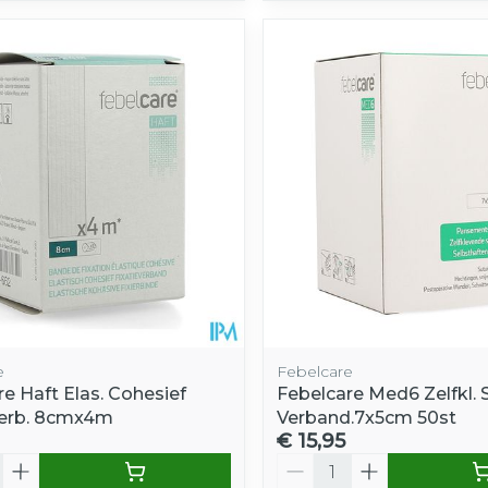
e
Febelcare
e Haft Elas. Cohesief
Febelcare Med6 Zelfkl. S
verb. 8cmx4m
Verband.7x5cm 50st
€ 15,95
Aantal