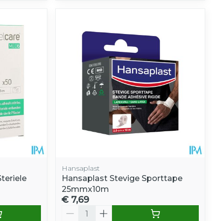
Hansaplast
teriele
Hansaplast Stevige Sporttape
25mmx10m
€ 7,69
Aantal