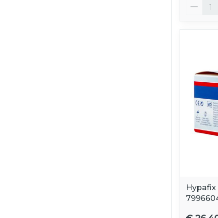
Aantal
Hypafix
799660