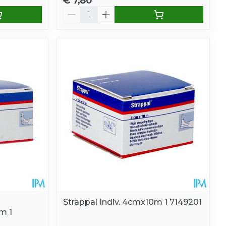
€ 7,80
Aantal
Strappal Indiv. 4cmx10m 1 7149201
m 1