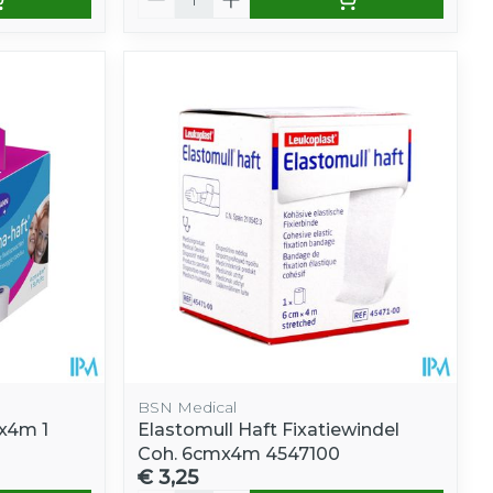
BSN Medical
x4m 1
Elastomull Haft Fixatiewindel
Coh. 6cmx4m 4547100
€ 3,25