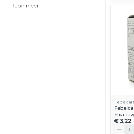
Toon meer
Febelcar
Febelcar
Fixatie
€ 3,22
Aantal