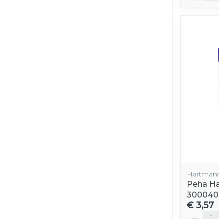
Hartman
Peha Ha
300040
€ 3,57
Aantal