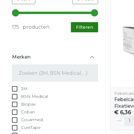
Gebruik de pijltjestoetsen links en rechts om d
175 producten
Filteren
Merken
filter
3M
Febelcar
BSN Medical
Febelcar
Biopax
Fixatie
€ 6,36
Coban
Aantal
Covarmed
CureTape