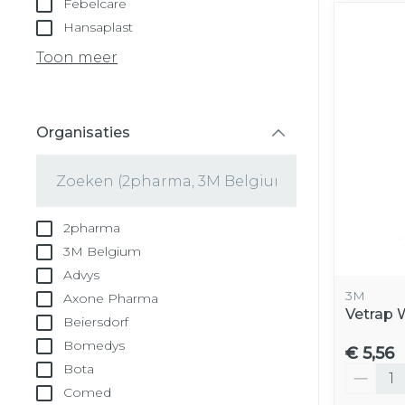
Febelcare
Hansaplast
Toon meer
Organisaties
filter
2pharma
3M Belgium
Advys
3M
Axone Pharma
Vetrap 
Beiersdorf
Bomedys
€ 5,56
Bota
Aantal
Comed