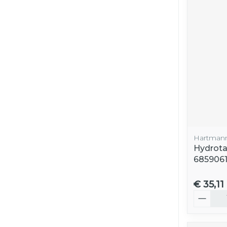
Hartman
Hydrota
685906
€ 35,11
Aantal