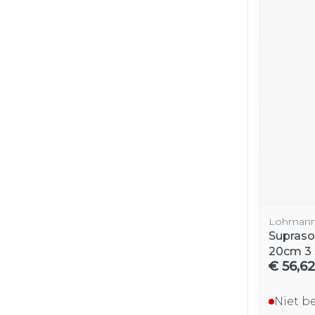
Lohmann
Supraso
20cm 3
€ 56,62
Niet b