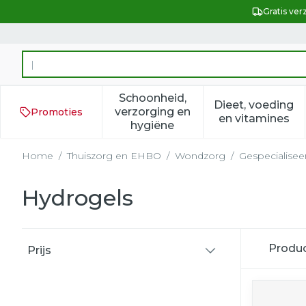
Ga naar de inhoud
Gratis ver
Product, merk, categorie...
Schoonheid,
Dieet, voeding
verzorging en
Promoties
Toon submenu voor Schoonh
Toon subm
en vitamines
hygiëne
Home
/
Thuiszorg en EHBO
/
Wondzorg
/
Gespecialise
Hydrogels
Doorgaan naar productlijst
Produ
Prijs
filter