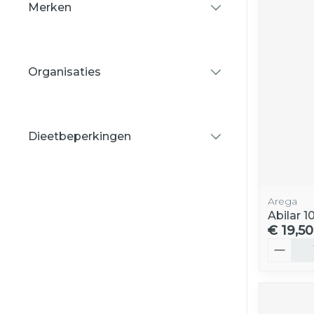
Merken
filter
Organisaties
filter
Dieetbeperkingen
filter
Arega
Abilar 1
€ 19,50
Aantal