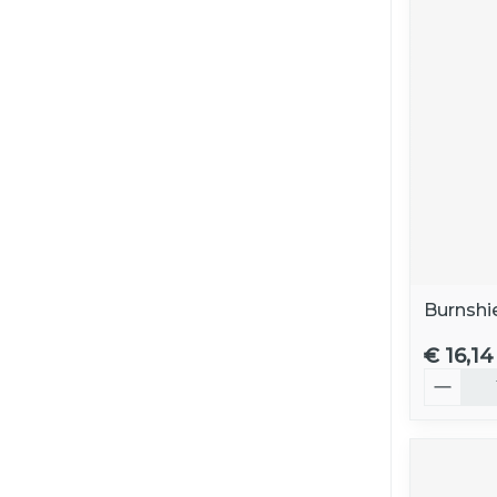
Burnsh
€ 16,14
Aantal