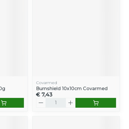
Covarmed
30g
Burnshield 10x10cm Covarmed
€ 7,43
Aantal