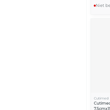
Niet b
Cutimed
Cutimed
7,5cmx1