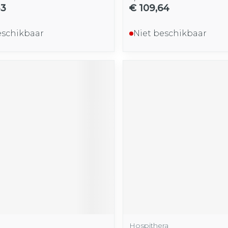
33
€ 109,64
eschikbaar
Niet beschikbaar
Hospithera