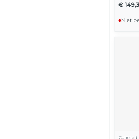
€ 149,
Niet b
Cutimed