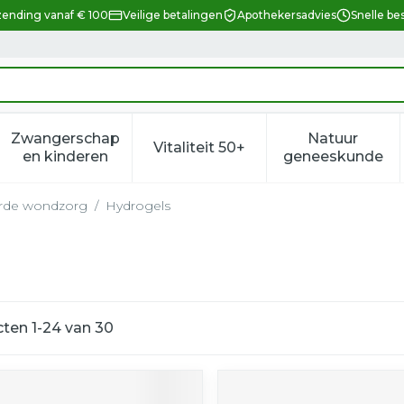
zending vanaf € 100
Veilige betalingen
Apothekersadvies
Snelle be
Zwangerschap
Natuur
Vitaliteit 50+
eid, verzorging en hygiëne categorie
enu voor Dieet, voeding en vitamines categorie
Toon submenu voor Zwangerschap en kindere
Toon submenu voor Vitalitei
Toon sub
en kinderen
geneeskunde
erde wondzorg
/
Hydrogels
cten
1
-
24
van
30