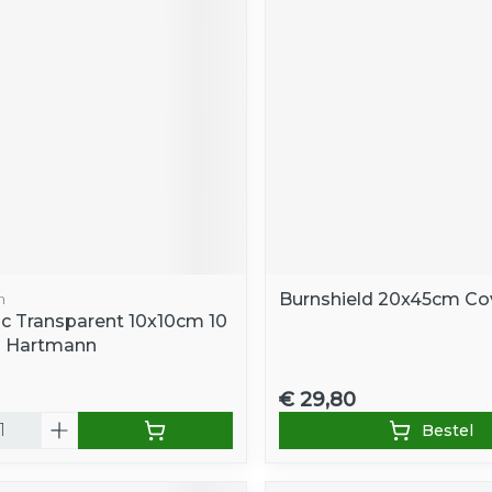
n
Burnshield 20x45cm C
c Transparent 10x10cm 10
1 Hartmann
€ 29,80
Bestel