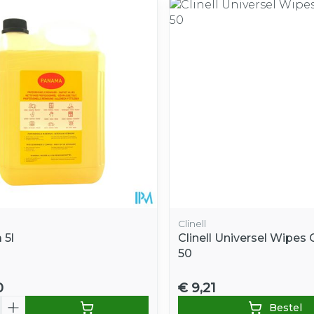
Clinell
 5l
Clinell Universel Wipes 
50
0
€ 9,21
Bestel