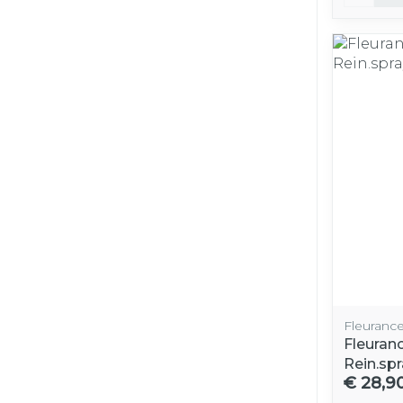
Fleuranc
Fleuran
Rein.sp
€ 28,9