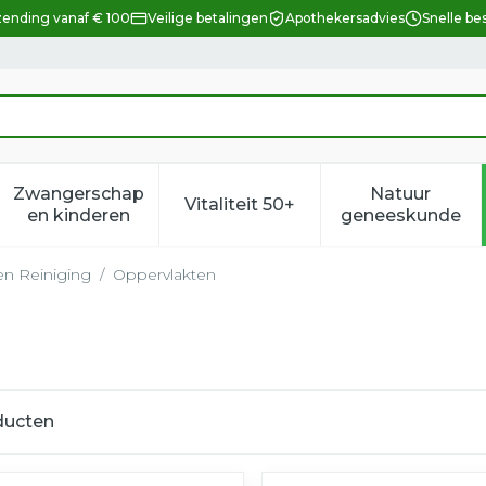
zending vanaf € 100
Veilige betalingen
Apothekersadvies
Snelle be
Zwangerschap
Natuur
Vitaliteit 50+
eid, verzorging en hygiëne categorie
enu voor Dieet, voeding en vitamines categorie
Toon submenu voor Zwangerschap en kindere
Toon submenu voor Vitalitei
Toon sub
en kinderen
geneeskunde
en Reiniging
/
Oppervlakten
ducten