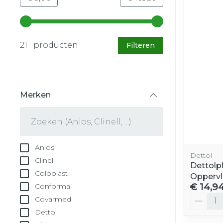
Gebruik de pijltjestoetsen links en rechts om d
21 producten
Filteren
Merken
filter
Anios
Dettol
Clinell
Dettol
Coloplast
Oppervl
€ 14,9
Conforma
Aantal
Covarmed
Dettol