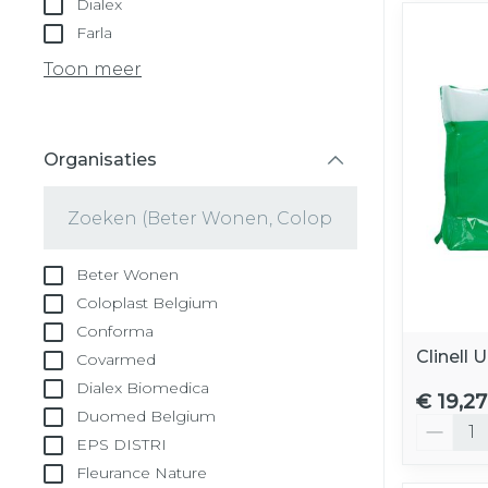
Dialex
Farla
Toon meer
Organisaties
filter
Beter Wonen
Coloplast Belgium
Conforma
Clinell 
Covarmed
Dialex Biomedica
€ 19,27
Duomed Belgium
Aantal
EPS DISTRI
Fleurance Nature