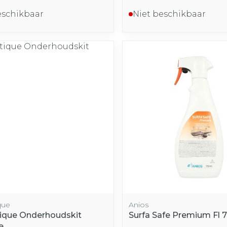
eschikbaar
Niet beschikbaar
que
Anios
tique Onderhoudskit
Surfa Safe Premium Fl 
e