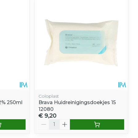
Coloplast
 2% 250ml
Brava Huidreinigingsdoekjes 15
12080
€ 9,20
Aantal