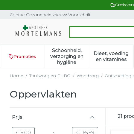
Ga naar de inhoud
Dia 1 van 1
Gratis ver
Contact
Gezondheidsnieuws
Voorschrift
Vind snel wo
Product, merk, categorie...
Schoonheid,
Dieet, voeding
verzorging en
Promoties
Toon submenu voor Schoonh
Toon subm
en vitamines
hygiëne
Home
/
Thuiszorg en EHBO
/
Wondzorg
/
Ontsmetting 
Oppervlakten
Doorgaan naar productlijst
21
pro
Prijs
filter
-
Minimumwaarde
Maximale waarde
€ 5,00
€ 165,99