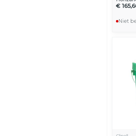
€ 165,6
Niet b
Clinell