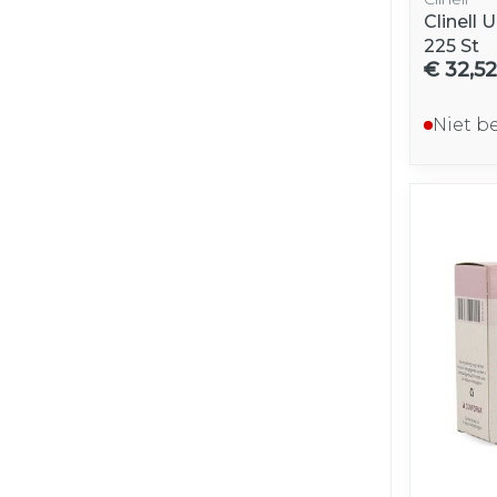
Clinell 
225 St
€ 32,52
Niet b