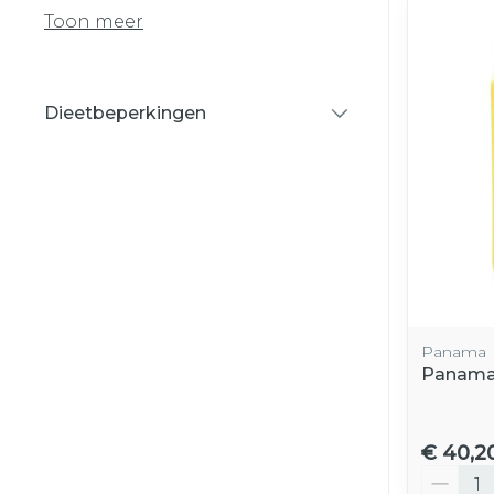
Toon meer
Dieetbeperkingen
filter
Panama
Panama
€ 40,2
Aantal