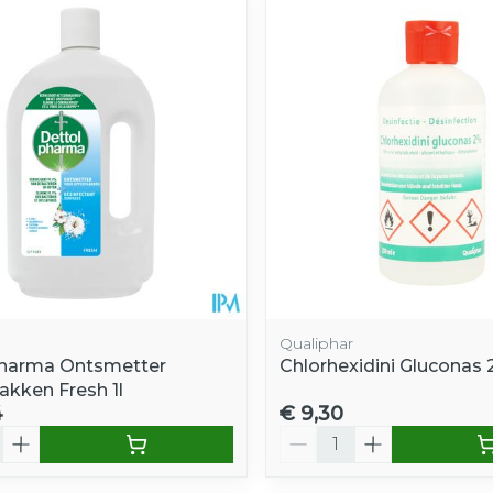
e minimale en maximale prijswaarden aan te passen.
Qualiphar
pharma Ontsmetter
Chlorhexidini Gluconas
akken Fresh 1l
4
€ 9,30
Aantal