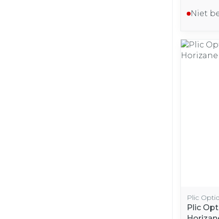
Niet b
Plic Opti
Plic Op
Horizan