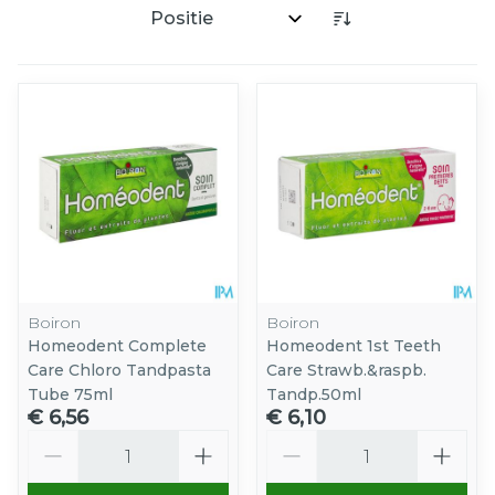
Sorteer op:
Boiron
Boiron
Homeodent Complete
Homeodent 1st Teeth
Care Chloro Tandpasta
Care Strawb.&raspb.
Tube 75ml
Tandp.50ml
€ 6,56
€ 6,10
Aantal
Aantal