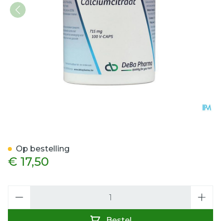
Calciumcitraat V-caps 10
Op bestelling
€ 17,50
Aantal
Bestel