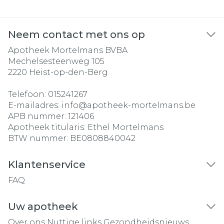
Neem contact met ons op
Apotheek Mortelmans BVBA
Mechelsesteenweg 105
2220
Heist-op-den-Berg
Telefoon:
015241267
E-mailadres:
info@
apotheek-mortelmans.be
APB nummer:
121406
Apotheek titularis:
Ethel Mortelmans
BTW nummer:
BE0808840042
Klantenservice
FAQ
Uw apotheek
Over ons
Nuttige links
Gezondheidsnieuws