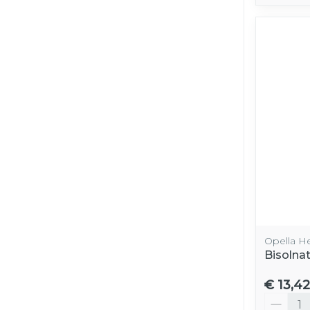
Opella H
Bisolnat
€ 13,42
Aantal