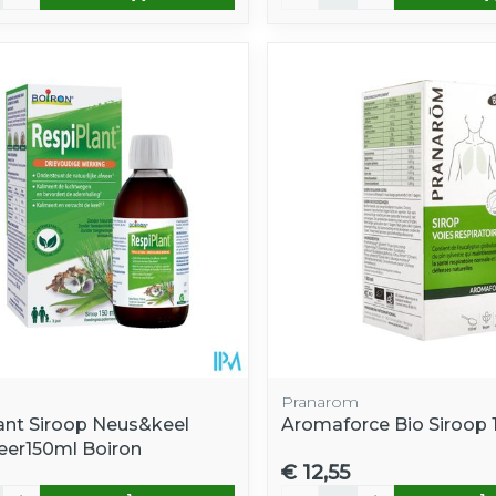
Pranarom
ant Siroop Neus&keel
Aromaforce Bio Siroop 
eer150ml Boiron
€ 12,55
Aantal