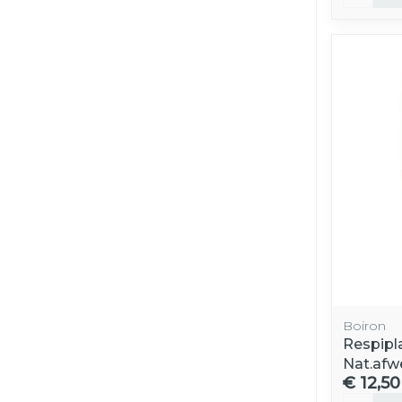
Boiron
Respipl
Nat.afw
€ 12,50
Aantal