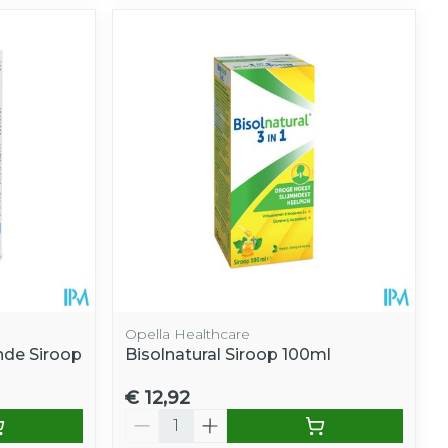
Opella Healthcare
nde Siroop
Bisolnatural Siroop 100ml
€ 12,92
Aantal