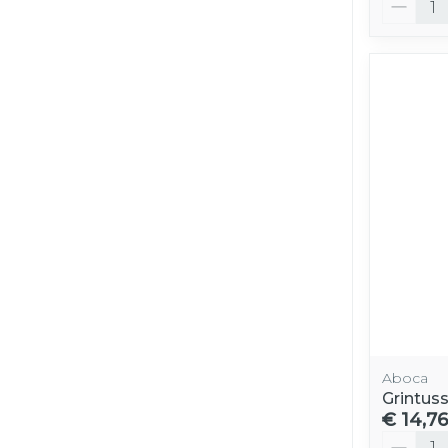
Aboca
Grintus
€ 14,76
Aantal