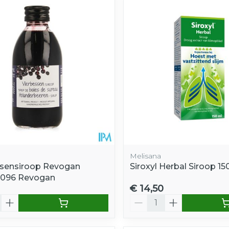
Melisana
ssensiroop Revogan
Siroxyl Herbal Siroop 1
5096 Revogan
€ 14,50
Aantal