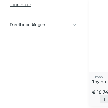
Toon meer
Dieetbeperkingen
filter
Tilman
Thymoti
€ 10,74
Aantal