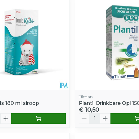
e minimale en maximale prijswaarden aan te passen.
r
Tilman
ds 180 ml siroop
Plantil Drinkbare Opl 1
0
€ 10,50
Aantal