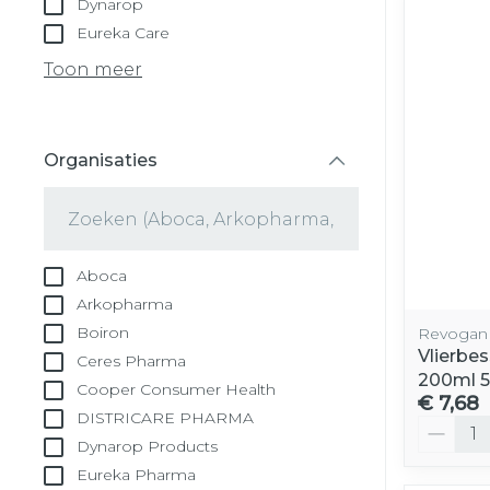
Dynarop
Eureka Care
Toon meer
Organisaties
filter
Aboca
Arkopharma
Boiron
Revogan
Vlierbe
Ceres Pharma
200ml 
Cooper Consumer Health
€ 7,68
DISTRICARE PHARMA
Aantal
Dynarop Products
Eureka Pharma