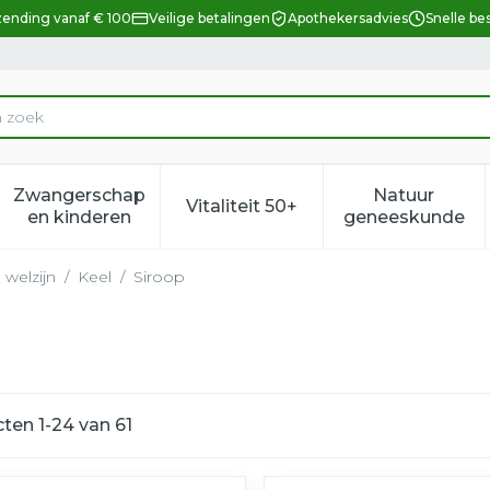
zending vanaf € 100
Veilige betalingen
Apothekersadvies
Snelle be
Zwangerschap
Natuur
Vitaliteit 50+
eid, verzorging en hygiëne categorie
enu voor Dieet, voeding en vitamines categorie
Toon submenu voor Zwangerschap en kindere
Toon submenu voor Vitalitei
Toon sub
en kinderen
geneeskunde
 welzijn
/
Keel
/
Siroop
cten
1
-
24
van
61