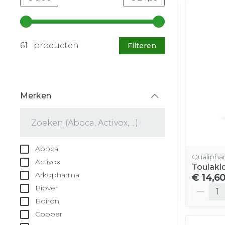
Gebruik de pijltjestoetsen links en rechts om d
61 producten
Filteren
Merken
filter
Aboca
Qualipha
Activox
Toulaki
Arkopharma
€ 14,6
Aantal
Biover
Boiron
Cooper