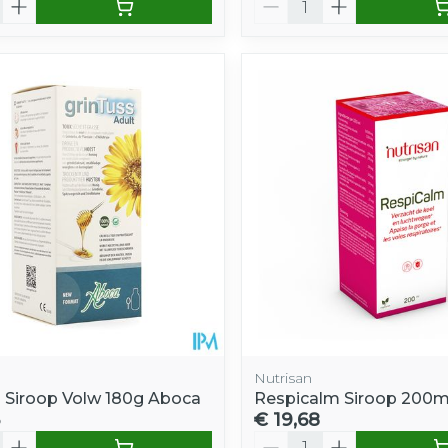
Nutrisan
s Siroop Volw 180g Aboca
Respicalm Siroop 200ml
€ 19,68
Aantal