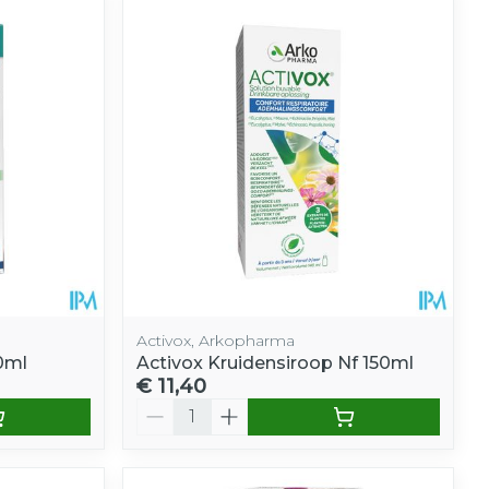
Activox, Arkopharma
50ml
Activox Kruidensiroop Nf 150ml
€ 11,40
Aantal