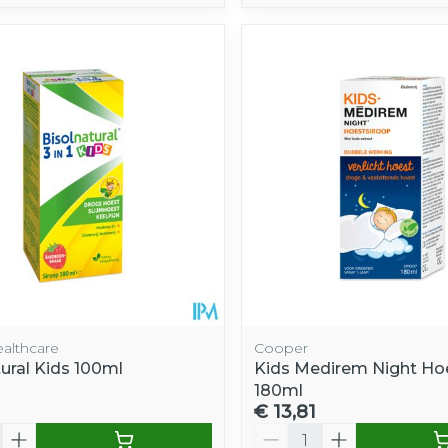
ealthcare
Cooper
ural Kids 100ml
Kids Medirem Night Ho
180ml
€ 13,81
Aantal