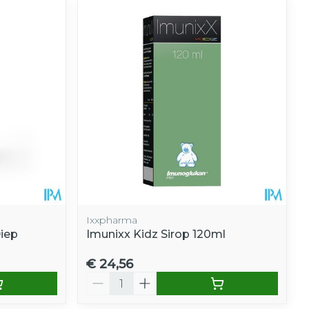
Ixxpharma
iep
Imunixx Kidz Sirop 120ml
€ 24,56
Aantal