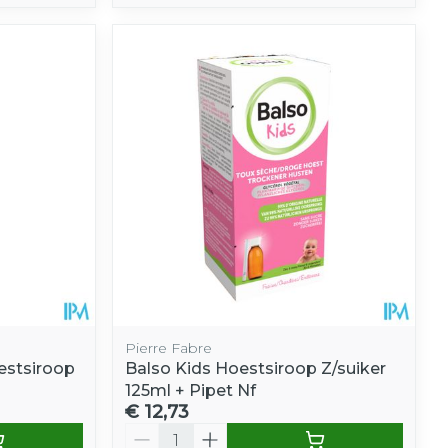
Pierre Fabre
estsiroop
Balso Kids Hoestsiroop Z/suiker
125ml + Pipet Nf
€ 12,73
Aantal