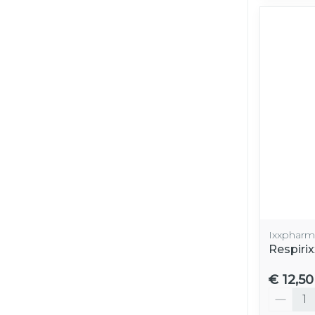
Ixxpharm
Respirix
€ 12,50
Aantal