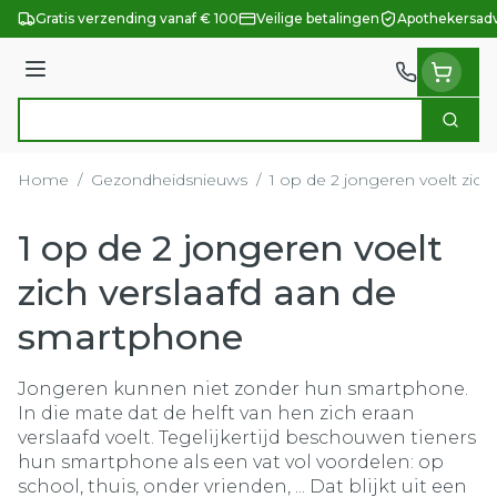
Ga naar de inhoud
Gratis verzending vanaf € 100
Veilige betalingen
Apothekersadv
Menu
Zoek
Product, merk, categorie...
Home
/
Gezondheidsnieuws
/
1 op de 2 jongeren voelt zic
1 op de 2 jongeren voelt
zich verslaafd aan de
smartphone
Jongeren kunnen niet zonder hun smartphone.
In die mate dat de helft van hen zich eraan
verslaafd voelt. Tegelijkertijd beschouwen tieners
hun smartphone als een vat vol voordelen: op
school, thuis, onder vrienden, ... Dat blijkt uit een