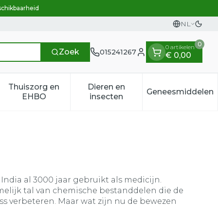
schikbaarheid
NL
Overs
Talen
0
0 artikelen
Zoek
015241267
€ 0,00
Klant menu
Thuiszorg en
Dieren en
Geneesmiddelen
n categorie
t 50+ categorie
menu voor Natuur geneeskunde categorie
Toon submenu voor Thuiszorg en EHBO categ
Toon submenu voor Dieren e
Toon sub
EHBO
insecten
ndia al 3000 jaar gebruikt als medicijn.
lijk tal van chemische bestanddelen die de
ss verbeteren. Maar wat zijn nu de bewezen