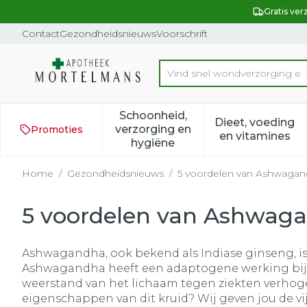
Ga naar de inhoud
Dia 1 van 1
Gratis ver
Contact
Gezondheidsnieuws
Voorschrift
Vind snel w
Product, merk, categorie...
Schoonheid,
Dieet, voeding
verzorging en
Promoties
Toon submenu voor Schoonh
Toon subm
en vitamines
hygiëne
Home
/
Gezondheidsnieuws
/
5 voordelen van Ashwaga
5 voordelen van Ashwag
Ashwagandha, ook bekend als Indiase ginseng, is e
Ashwagandha heeft een adaptogene werking bij 
weerstand van het lichaam tegen ziekten verhoge
eigenschappen van dit kruid? Wij geven jou de 