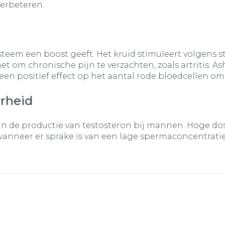
verbeteren.
em een boost geeft. Het kruid stimuleert volgens st
om chronische pijn te verzachten, zoals artritis. A
en positief effect op het aantal rode bloedcellen omdat
arheid
n de productie van testosteron bij mannen. Hoge dos
nneer er sprake is van een lage spermaconcentratie.