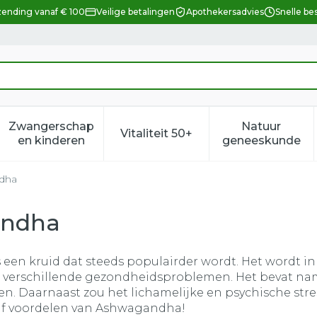
zending vanaf € 100
Veilige betalingen
Apothekersadvies
Snelle be
Zwangerschap
Natuur
Vitaliteit 50+
eid, verzorging en hygiëne categorie
enu voor Dieet, voeding en vitamines categorie
Toon submenu voor Zwangerschap en kindere
Toon submenu voor Vitalitei
Toon sub
en kinderen
geneeskunde
ndha
andha
en kruid dat steeds populairder wordt. Het wordt in I
verschillende gezondheidsproblemen. Het bevat name
n. Daarnaast zou het lichamelijke en psychische stre
vijf voordelen van Ashwagandha!