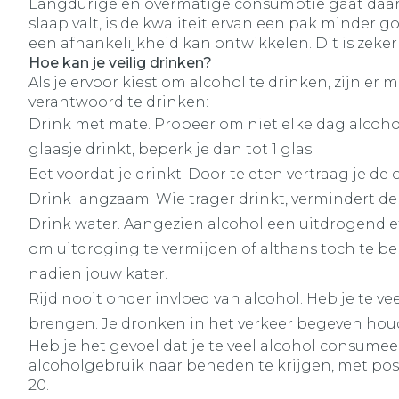
Langdurige en overmatige consumptie gaat daarna
slaap valt, is de kwaliteit ervan een pak minder
een afhankelijkheid kan ontwikkelen. Dit is zek
Hoe kan je veilig drinken?
Als je ervoor kiest om alcohol te drinken, zijn er
verantwoord te drinken:
Drink met mate. Probeer om niet elke dag alcoho
glaasje drinkt, beperk je dan tot 1 glas.
Eet voordat je drinkt. Door te eten vertraag je d
Drink langzaam. Wie trager drinkt, vermindert de (
Drink water. Aangezien alcohol een uitdrogend eff
om uitdroging te vermijden of althans toch te be
nadien jouw kater.
Rijd nooit onder invloed van alcohol. Heb je te 
brengen. Je dronken in het verkeer begeven houdt
Heb je het gevoel dat je te veel alcohol consumee
alcoholgebruik naar beneden te krijgen, met positi
20.