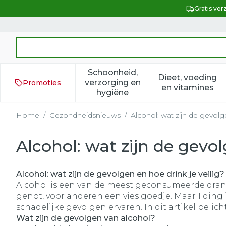
Ga naar de inhoud
Gratis ver
Product, merk, categorie...
Schoonheid,
Dieet, voeding
verzorging en
Promoties
Toon submenu voor Schoonh
Toon subm
en vitamines
hygiëne
Home
/
Gezondheidsnieuws
/
Alcohol: wat zijn de gevolg
Alcohol: wat zijn de gevol
Alcohol: wat zijn de gevolgen en hoe drink je veilig?
Alcohol is een van de meest geconsumeerde dran
genot, voor anderen een vies goedje. Maar 1 ding
schadelijke gevolgen ervaren. In dit artikel belic
Wat zijn de gevolgen van alcohol?