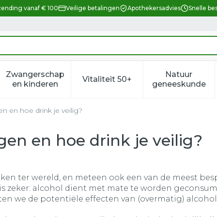
zending vanaf € 100
Veilige betalingen
Apothekersadvies
Snelle be
Zwangerschap
Natuur
Vitaliteit 50+
eid, verzorging en hygiëne categorie
enu voor Dieet, voeding en vitamines categorie
Toon submenu voor Zwangerschap en kindere
Toon submenu voor Vitalitei
Toon sub
en kinderen
geneeskunde
en en hoe drink je veilig?
gen en hoe drink je veilig?
ken ter wereld, en meteen ook een van de meest bes
 is zeker: alcohol dient met mate te worden geconsum
hten we de potentiële effecten van (overmatig) alcoho