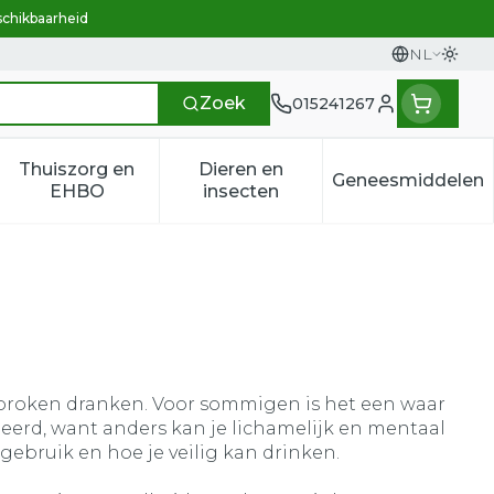
schikbaarheid
NL
Overs
Talen
Zoek
015241267
Klant menu
Thuiszorg en
Dieren en
Geneesmiddelen
n categorie
t 50+ categorie
menu voor Natuur geneeskunde categorie
Toon submenu voor Thuiszorg en EHBO categ
Toon submenu voor Dieren e
Toon sub
EHBO
insecten
proken dranken. Voor sommigen is het een waar
eerd, want anders kan je lichamelijk en mentaal
lgebruik en hoe je veilig kan drinken.