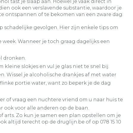
 tast je slaap aan. Hoewel je vaak direct in
ndien ook een verslavende substantie, waardoor je
m te ontspannen of te bekomen van een zware dag.
op schadelijke gevolgen. Hier zijn enkele tips om
e week. Wanneer je toch graag dagelijks een
el dronken.
eine slokjes en vul je glas niet te snel bij.
n. Wissel je alcoholische drankjes af met water
linke portie water, want zo beperk je de dag
er of vraag een nuchtere vriend om u naar huis te
ar ook voor alle anderen op de baan.
of arts. Zo kun je samen een plan opstellen om je
k altijd terecht op de druglijn.be of op 078 15 10