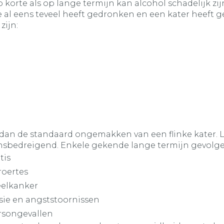
 korte als op lange termijn kan alcohol schadelijk zi
 al eens teveel heeft gedronken en een kater heeft g
zijn:
o’s dan de standaard ongemakken van een flinke kater
nsbedreigend. Enkele gekende lange termijn gevolgen
tis
roertes
eelkanker
sie en angststoornissen
rsongevallen