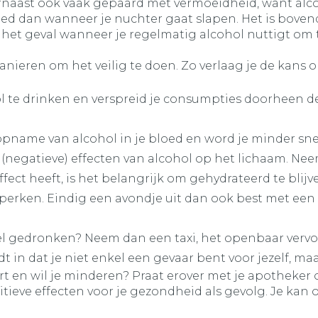
ast ook vaak gepaard met vermoeidheid, want alcohol
 goed dan wanneer je nuchter gaat slapen. Het is bove
er het geval wanneer je regelmatig alcohol nuttigt o
 manieren om het veilig te doen. Zo verlaag je de kans 
l te drinken en verspreid je consumpties doorheen d
e opname van alcohol in je bloed en word je minder sn
negatieve) effecten van alcohol op het lichaam. Neem kl
ect heeft, is het belangrijk om gehydrateerd te blijve
perken. Eindig een avondje uit dan ook best met een f
veel gedronken? Neem dan een taxi, het openbaar vervo
 in dat je niet enkel een gevaar bent voor jezelf, ma
rt en wil je minderen? Praat erover met je apotheker 
eve effecten voor je gezondheid als gevolg. Je kan oo