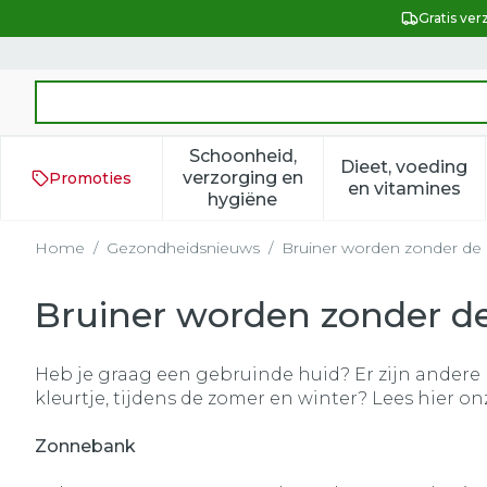
Ga naar de inhoud
Gratis ver
Product, merk, categorie...
Schoonheid,
Dieet, voeding
verzorging en
Promoties
Toon submenu voor Schoonh
Toon subm
en vitamines
hygiëne
Home
/
Gezondheidsnieuws
/
Bruiner worden zonder de
Bruiner worden zonder d
Heb je graag een gebruinde huid? Er zijn andere 
kleurtje, tijdens de zomer en winter? Lees hier on
Zonnebank