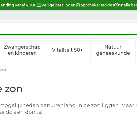
zending vanaf € 100
Veilige betalingen
Apothekersadvies
Snelle be
Zwangerschap
Natuur
Vitaliteit 50+
eid, verzorging en hygiëne categorie
enu voor Dieet, voeding en vitamines categorie
Toon submenu voor Zwangerschap en kindere
Toon submenu voor Vitalitei
Toon sub
en kinderen
geneeskunde
 zon
e zon
mogelijkheden dan urenlang in de zon liggen. Maar h
ze do's en don'ts!