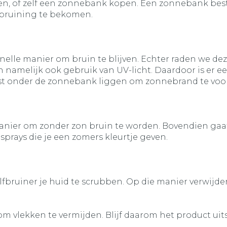
, of zelf een zonnebank kopen. Een zonnebank besta
e bruining te bekomen.
elle manier om bruin te blijven. Echter raden we dez
 namelijk ook gebruik van UV-licht. Daardoor is er e
rst onder de zonnebank liggen om zonnebrand te voor
manier om zonder zon bruin te worden. Bovendien gaat
sprays die je een zomers kleurtje geven.
bruiner je huid te scrubben. Op die manier verwijder
 vlekken te vermijden. Blijf daarom het product uitsm