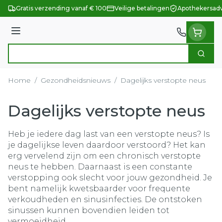
Ga naar de inhoud
Gratis verzending vanaf € 100
Veilige betalingen
Apothekersadv
Menu
Zoek
Product, merk, categorie...
Home
/
Gezondheidsnieuws
/
Dagelijks verstopte neus
Dagelijks verstopte neus
Heb je iedere dag last van een verstopte neus? Is
je dagelijkse leven daardoor verstoord? Het kan
erg vervelend zijn om een chronisch verstopte
neus te hebben. Daarnaast is een constante
verstopping ook slecht voor jouw gezondheid. Je
bent namelijk kwetsbaarder voor frequente
verkoudheden en sinusinfecties. De ontstoken
sinussen kunnen bovendien leiden tot
vermoeidheid.