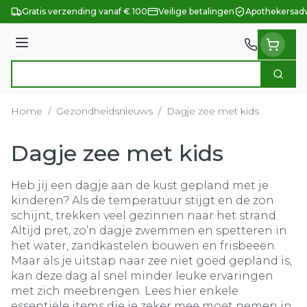
Ga naar de inhoud
Gratis verzending vanaf € 100
Veilige betalingen
Apothekersadv
Menu
Zoek
Product, merk, categorie...
Home
/
Gezondheidsnieuws
/
Dagje zee met kids
Dagje zee met kids
Heb jij een dagje aan de kust gepland met je
kinderen? Als de temperatuur stijgt en de zon
schijnt, trekken veel gezinnen naar het strand.
Altijd pret, zo’n dagje zwemmen en spetteren in
het water, zandkastelen bouwen en frisbeeën.
Maar als je uitstap naar zee niet goed gepland is,
kan deze dag al snel minder leuke ervaringen
met zich meebrengen. Lees hier enkele
essentiële items die je zeker mee moet nemen in