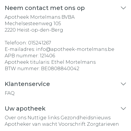
Neem contact met ons op
Apotheek Mortelmans BVBA
Mechelsesteenweg 105
2220
Heist-op-den-Berg
Telefoon:
015241267
E-mailadres:
info@
apotheek-mortelmans.be
APB nummer:
121406
Apotheek titularis:
Ethel Mortelmans
BTW nummer:
BE0808840042
Klantenservice
FAQ
Uw apotheek
Over ons
Nuttige links
Gezondheidsnieuws
Apotheker van wacht
Voorschrift
Zorgtarieven