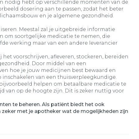
nen nodig hebt op verschillende momenten van de
rbeeld dosering aan te passen, zodat het beter
gte, lichaamsbouw en je algemene gezondheid.
seren. Meestal zal je uitgebreide informatie
en om soortgelijke medicatie te nemen, die
lfde werking maar van een andere leverancier
het voorschrijven, afleveren, stockeren, bereiden
gezondheid. Door middel van een
even hoe je jouw medicijnen best bewaard en
lp inschakelen van een thuisverpleegkundige.
 bijvoorbeeld helpen om betaalbare medicatie te
 van op de hoogte zijn. Dit is zeker nuttig voor
ten te beheren. Als patiënt biedt het ook
n zeker met je apotheker wat de mogelijkheden zijn