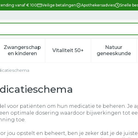
zending vanaf € 100
Veilige betalingen
Apothekersadvies
Snelle be
Zwangerschap
Natuur
Vitaliteit 50+
eid, verzorging en hygiëne categorie
enu voor Dieet, voeding en vitamines categorie
Toon submenu voor Zwangerschap en kindere
Toon submenu voor Vitalitei
Toon sub
en kinderen
geneeskunde
dicatieschema
edicatieschema
 voor patiënten om hun medicatie te beheren. Je apot
 een optimale dosering waardoor bijwerkingen tot ee
nning toe.
jou opstelt en beheert, ben je zeker dat je de juiste