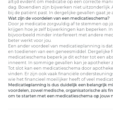
altijd evident om medicatie op een correcte ma
dag. Bovendien zijn bijwerken niet uitzonderlij
bij de patiënt past. In dergelijke gevallen gaat 
Wat zijn de voordelen van een medicatieschema?
Door je medicatie zorgvuldig af te stemmen op jo
krijgen hoe je zelf bijwerkingen kan beperken. I
bijvoorbeeld minder interfereert met andere med
beter werkt voor jou.
Een ander voordeel van medicatieplanning is dat j
en toedienen van een geneesmiddel. Dergelijke
medicatieschema beperk je dit echter tot een ab
inneemt. In sommige gevallen kan je apotheker ze
Tot slot kan een medicatieschema door apotheker
vinden. Er zijn ook vaak financiële ondersteuning
wie het financieel moeilijker heeft of veel medi
Medicatieplanning is dus duidelijk een belangrijk 
voordelen, zowel medische, organisatorische als f
om te starten met een medicatieschema op jouw 