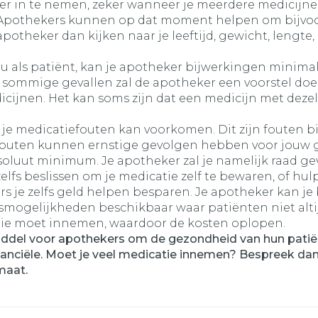
nier in te nemen, zeker wanneer je meerdere medicij
k. Apothekers kunnen op dat moment helpen om bijvoo
je apotheker dan kijken naar je leeftijd, gewicht, len
u als patiënt, kan je apotheker bijwerkingen minimali
n sommige gevallen zal de apotheker een voorstel do
icijnen. Het kan soms zijn dat een medicijn met deze
e medicatiefouten kan voorkomen. Dit zijn fouten bij 
 fouten kunnen ernstige gevolgen hebben voor jouw 
soluut minimum. Je apotheker zal je namelijk raad g
lfs beslissen om je medicatie zelf te bewaren, of hu
s je zelfs geld helpen besparen. Je apotheker kan je
smogelijkheden beschikbaar waar patiënten niet altijd
catie moet innemen, waardoor de kosten oplopen.
middel voor apothekers om de gezondheid van hun patiën
inanciële. Moet je veel medicatie innemen? Bespreek da
maat.