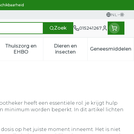
schikbaarheid
NL
Overs
Talen
Zoek
015241267
Klant menu
Thuiszorg en
Dieren en
Geneesmiddelen
n categorie
t 50+ categorie
menu voor Natuur geneeskunde categorie
Toon submenu voor Thuiszorg en EHBO categ
Toon submenu voor Dieren e
Toon sub
EHBO
insecten
heker heeft een essentiële rol: je krijgt hulp
n minimum worden beperkt. In dit artikel lichten
 dosis op het juiste moment inneemt. Het is niet