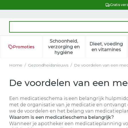
Ga naar de inhoud
Gratis ver
Product, merk, categorie...
Schoonheid,
Dieet, voeding
verzorging en
Promoties
Toon submenu voor Schoonh
Toon subm
en vitamines
hygiëne
Home
/
Gezondheidsnieuws
/
De voordelen van een me
De voordelen van een m
Een medicatieschema is een belangrijk hulpmiddel
met de organisatie van je medicatie en ontvangt
we de voordelen en het belang van medicatiepla
Waarom is een medicatieschema belangrijk?
Wanneer je apotheker een medicatieplanning voor 