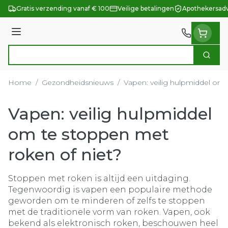
Ga naar de inhoud
Gratis verzending vanaf € 100
Veilige betalingen
Apothekersadv
Menu
Zoek
Product, merk, categorie...
Home
/
Gezondheidsnieuws
/
Vapen: veilig hulpmiddel om 
Vapen: veilig hulpmiddel
om te stoppen met
roken of niet?
Stoppen met roken is altijd een uitdaging.
Tegenwoordig is vapen een populaire methode
geworden om te minderen of zelfs te stoppen
met de traditionele vorm van roken. Vapen, ook
bekend als elektronisch roken, beschouwen heel