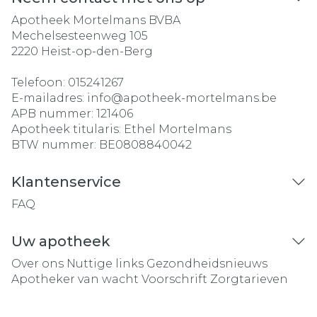
Apotheek Mortelmans BVBA
Mechelsesteenweg 105
2220
Heist-op-den-Berg
Telefoon:
015241267
E-mailadres:
info@
apotheek-mortelmans.be
APB nummer:
121406
Apotheek titularis:
Ethel Mortelmans
BTW nummer:
BE0808840042
Klantenservice
FAQ
Uw apotheek
Over ons
Nuttige links
Gezondheidsnieuws
Apotheker van wacht
Voorschrift
Zorgtarieven