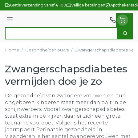
Ga naar de inhoud
Gratis verzending vanaf € 100
Veilige betalingen
Apothekersadv
Menu
Zoek
Product, merk, categorie...
Home
/
Gezondheidsnieuws
/
Zwangerschapsdiabetes verm
Zwangerschapsdiabetes
vermijden doe je zo
De gezondheid van zwangere vrouwen en hun
ongeboren kinderen staat meer dan ooit in de
schijnwerpers. Vooral zwangerschapsdiabetes
staat extra in de kijker, daar er zich een grote
toename voordoet. Volgens het recente
jaarrapport Perinatale gezondheid in
Vlaanderen is het aantal zwangere vrouwen met