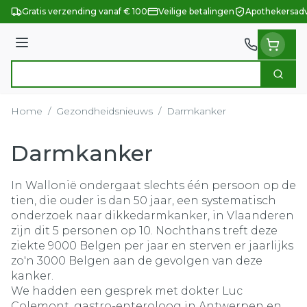
Ga naar de inhoud
Gratis verzending vanaf € 100
Veilige betalingen
Apothekersadv
Menu
Zoek
Product, merk, categorie...
Home
/
Gezondheidsnieuws
/
Darmkanker
Darmkanker
In Wallonië ondergaat slechts één persoon op de
tien, die ouder is dan 50 jaar, een systematisch
onderzoek naar dikkedarmkanker, in Vlaanderen
zijn dit 5 personen op 10. Nochthans treft deze
ziekte 9000 Belgen per jaar en sterven er jaarlijks
zo'n 3000 Belgen aan de gevolgen van deze
kanker.
We hadden een gesprek met dokter Luc
Colemont, gastro-enteroloog in Antwerpen en