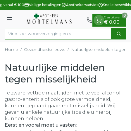
Dia 1 van 1
Ga naar de inhoud
g vanaf € 100
Veilige betalingen
Apothekersadvies
Snelle beschikb
0
0 artikelen
Menu
€ 0,00
Vind snel wondverzorging
Zoek
Product, merk, categorie...
Home
/
Gezondheidsnieuws
/
Natuurlijke middelen tegen mi
Natuurlijke middelen
tegen misselijkheid
Te zware, vettige maaltijden met te veel alcohol,
gastro-enteritis of ook grote vermoeidheid,
kunnen gepaard gaan met misselijkheid. Wij
geven u enkele natuurlijke tips die u hierbij
kunnen helpen.
Eerst en vooral moet u vasten: