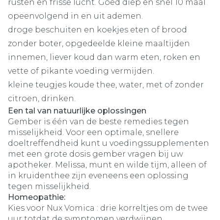
rusten en frisse lucht. Goed diep en snel 10 maal
opeenvolgend in en uit ademen.
droge beschuiten en koekjes eten of brood
zonder boter, opgedeelde kleine maaltijden
innemen, liever koud dan warm eten, roken en
vette of pikante voeding vermijden.
kleine teugjes koude thee, water, met of zonder
citroen, drinken.
Een tal van natuurlijke oplossingen
Gember is één van de beste remedies tegen
misselijkheid. Voor een optimale, snellere
doeltreffendheid kunt u voedingssupplementen
met een grote dosis gember vragen bij uw
apotheker. Melissa, munt en wilde tijm, alleen of
in kruidenthee zijn eveneens een oplossing
tegen misselijkheid.
Homeopathie:
Kies voor Nux Vomica : drie korreltjes om de twee
uur totdat de symptomen verdwijnen.