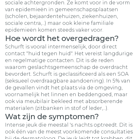
sociale achtergronden. Ze komt voor in de vorm
van epidemieën in gemeenschapsplaatsen
(scholen, bejaardentehuizen, ziekenhuizen,
sociale centra,...) maar ook kleine familiale
epidemieën komen steeds vaker voor.
Hoe wordt het overgedragen?
Schurft is vooral intermenselijk, door direct
contact "huid tegen huid". Het vereist langdurige
en regelmatige contacten. Dit is de reden
waarom geslachtsgemeenschap de overdracht
bevordert. Schurft is geclassificeerd als een SOA
(seksueel overdraagbare aandoening). In 5% van
de gevallen vindt het plaats via de omgeving,
voornamelijk het linnen en beddengoed, maar
ook via meubilair bekleed met absorberende
materialen (zitbanken in stof of leder,...).
Wat zijn de symptomen?
Intense jeuk die meestal 's nachts optreedt. Dit is
ook één van de meest voorkomende consultaties
bij de dermatoloog. De jeuk leidt tot krabben, dit