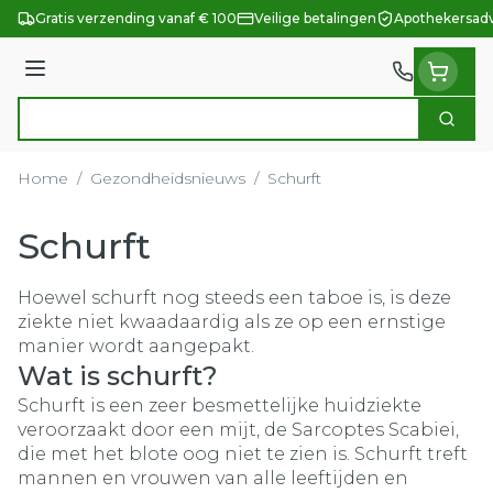
Ga naar de inhoud
Gratis verzending vanaf € 100
Veilige betalingen
Apothekersadv
Menu
Zoek
Product, merk, categorie...
Home
/
Gezondheidsnieuws
/
Schurft
Schurft
Hoewel schurft nog steeds een taboe is, is deze
ziekte niet kwaadaardig als ze op een ernstige
manier wordt aangepakt.
Wat is schurft?
Schurft is een zeer besmettelijke huidziekte
veroorzaakt door een mijt, de Sarcoptes Scabiei,
die met het blote oog niet te zien is. Schurft treft
mannen en vrouwen van alle leeftijden en