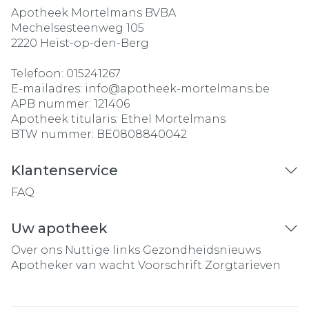
Apotheek Mortelmans BVBA
Mechelsesteenweg 105
2220
Heist-op-den-Berg
Telefoon:
015241267
E-mailadres:
info@
apotheek-mortelmans.be
APB nummer:
121406
Apotheek titularis:
Ethel Mortelmans
BTW nummer:
BE0808840042
Klantenservice
FAQ
Uw apotheek
Over ons
Nuttige links
Gezondheidsnieuws
Apotheker van wacht
Voorschrift
Zorgtarieven