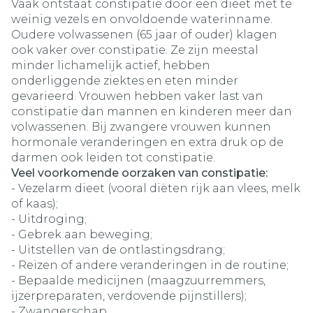
Vaak ontstaat constipatie door een dieet met te
weinig vezels en onvoldoende waterinname.
Oudere volwassenen (65 jaar of ouder) klagen
ook vaker over constipatie. Ze zijn meestal
minder lichamelijk actief, hebben
onderliggende ziektes en eten minder
gevarieerd. Vrouwen hebben vaker last van
constipatie dan mannen en kinderen meer dan
volwassenen. Bij zwangere vrouwen kunnen
hormonale veranderingen en extra druk op de
darmen ook leiden tot constipatie.
Veel voorkomende oorzaken van constipatie:
- Vezelarm dieet (vooral diëten rijk aan vlees, melk
of kaas);
- Uitdroging;
- Gebrek aan beweging;
- Uitstellen van de ontlastingsdrang;
- Reizen of andere veranderingen in de routine;
- Bepaalde medicijnen (maagzuurremmers,
ijzerpreparaten, verdovende pijnstillers);
- Zwangerschap.