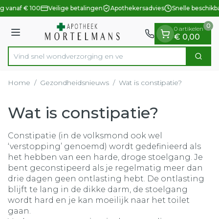
Dia 1 van 1
Ga naar de inhoud
g vanaf € 100
Veilige betalingen
Apothekersadvies
Snelle beschikb
0
0 artikelen
Menu
€ 0,00
Vind snel wondverzorging
Zoek
Product, merk, categorie...
Home
/
Gezondheidsnieuws
/
Wat is constipatie?
Wat is constipatie?
Constipatie (in de volksmond ook wel
‘verstopping’ genoemd) wordt gedefinieerd als
het hebben van een harde, droge stoelgang. Je
bent geconstipeerd als je regelmatig meer dan
drie dagen geen ontlasting hebt. De ontlasting
blijft te lang in de dikke darm, de stoelgang
wordt hard en je kan moeilijk naar het toilet
gaan.