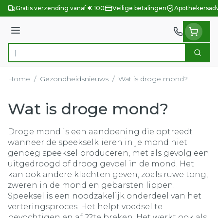
Ga naar de inhoud
Gratis verzending vanaf € 100
Veilige betalingen
Apothekersadv
Menu
Zoek
Product, merk, categorie...
Home
/
Gezondheidsnieuws
/
Wat is droge mond?
Wat is droge mond?
Droge mond is een aandoening die optreedt
wanneer de speekselklieren in je mond niet
genoeg speeksel produceren, met als gevolg een
uitgedroogd of droog gevoel in de mond. Het
kan ook andere klachten geven, zoals ruwe tong,
zweren in de mond en gebarsten lippen.
Speeksel is een noodzakelijk onderdeel van het
verteringsproces. Het helpt voedsel te
bevochtigen en af ??te breken. Het werkt ook als