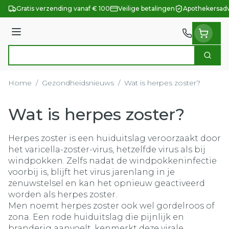
Ga naar de inhoud
Gratis verzending vanaf € 100
Veilige betalingen
Apothekersadv
Menu
Zoek
Product, merk, categorie...
Home
/
Gezondheidsnieuws
/
Wat is herpes zoster?
Wat is herpes zoster?
Herpes zoster is een huiduitslag veroorzaakt door
het varicella-zoster-virus, hetzelfde virus als bij
windpokken. Zelfs nadat de windpokkeninfectie
voorbij is, blijft het virus jarenlang in je
zenuwstelsel en kan het opnieuw geactiveerd
worden als herpes zoster.
Men noemt herpes zoster ook wel gordelroos of
zona. Een rode huiduitslag die pijnlijk en
branderig aanvoelt, kenmerkt deze virale