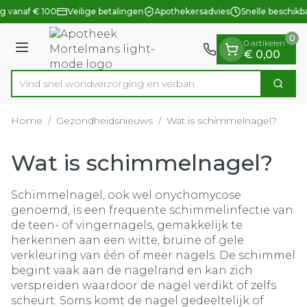
Dia 1 van 1
Ga naar de inhoud
g vanaf € 100
Veilige betalingen
Apothekersadvies
Snelle beschikb
0
0 artikelen
Menu
€ 0,00
Vind snel wondverzorging en
Zoek
Product, merk, categorie...
Home
/
Gezondheidsnieuws
/
Wat is schimmelnagel?
Wat is schimmelnagel?
Schimmelnagel, ook wel onychomycose
genoemd, is een frequente schimmelinfectie van
de teen- of vingernagels, gemakkelijk te
herkennen aan een witte, bruine of gele
verkleuring van één of meer nagels. De schimmel
begint vaak aan de nagelrand en kan zich
verspreiden waardoor de nagel verdikt of zelfs
scheurt. Soms komt de nagel gedeeltelijk of