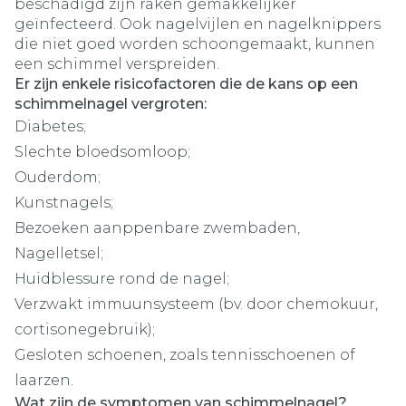
beschadigd zijn raken gemakkelijker
geïnfecteerd. Ook nagelvijlen en nagelknippers
die niet goed worden schoongemaakt, kunnen
een schimmel verspreiden.
Er zijn enkele risicofactoren die de kans op een
schimmelnagel vergroten:
Diabetes;
Slechte bloedsomloop;
Ouderdom;
Kunstnagels;
Bezoeken aanppenbare zwembaden,
Nagelletsel;
Huidblessure rond de nagel;
Verzwakt immuunsysteem (bv. door chemokuur,
cortisonegebruik);
Gesloten schoenen, zoals tennisschoenen of
laarzen.
Wat zijn de symptomen van schimmelnagel?