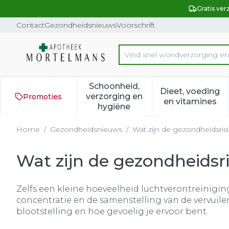
Ga naar de inhoud
Dia 1 van 1
Gratis ver
Contact
Gezondheidsnieuws
Voorschrift
Vind snel wondverzor
Product, merk, categorie...
Schoonheid,
Dieet, voeding
verzorging en
Promoties
Toon submenu voor Schoonh
Toon subm
en vitamines
hygiëne
Home
/
Gezondheidsnieuws
/
Wat zijn de gezondheidsrisi
Wat zijn de gezondheidsris
Zelfs een kleine hoeveelheid luchtverontreinigin
concentratie en de samenstelling van de vervuilend
blootstelling en hoe gevoelig je ervoor bent.