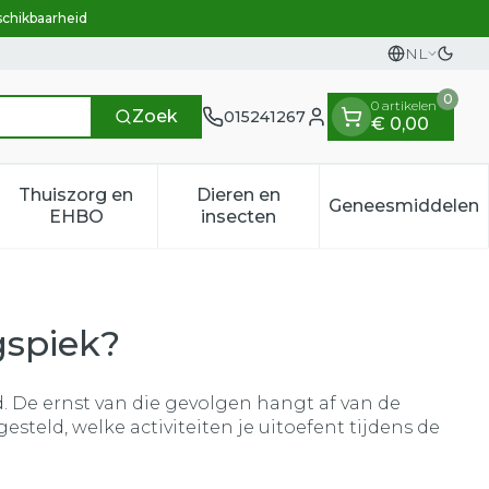
schikbaarheid
NL
Overs
Talen
0
0 artikelen
Zoek
015241267
€ 0,00
Klant menu
Thuiszorg en
Dieren en
Geneesmiddelen
n categorie
t 50+ categorie
menu voor Natuur geneeskunde categorie
Toon submenu voor Thuiszorg en EHBO categ
Toon submenu voor Dieren e
Toon sub
EHBO
insecten
gspiek?
. De ernst van die gevolgen hangt af van de
steld, welke activiteiten je uitoefent tijdens de