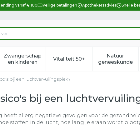
zending vanaf € 100
Veilige betalingen
Apothekersadvies
Snelle be
Zwangerschap
Natuur
Vitaliteit 50+
eid, verzorging en hygiëne categorie
enu voor Dieet, voeding en vitamines categorie
Toon submenu voor Zwangerschap en kindere
Toon submenu voor Vitalitei
Toon sub
en kinderen
geneeskunde
co's bij een luchtvervuilingspiek?
ico's bij een luchtvervuilin
g heeft al erg negatieve gevolgen voor de gezondheid
e stoffen in de lucht, hoe lang je eraan wordt blootge