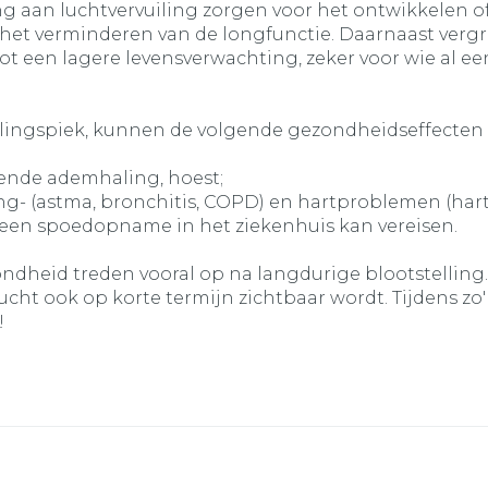
ng aan luchtvervuiling zorgen voor het ontwikkelen o
 het verminderen van de longfunctie. Daarnaast vergr
 tot een lagere levensverwachting, zeker voor wie al e
uilingspiek, kunnen de volgende gezondheidseffecten
ende ademhaling, hoest;
ong- (astma, bronchitis, COPD) en hartproblemen (ha
 een spoedopname in het ziekenhuis kan vereisen.
zondheid treden vooral op na langdurige blootstellin
ucht ook op korte termijn zichtbaar wordt. Tijdens z
!