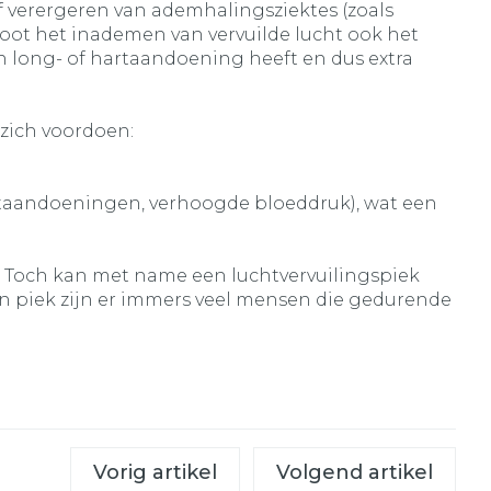
f verergeren van ademhalingsziektes (zoals
oot het inademen van vervuilde lucht ook het
en long- of hartaandoening heeft en dus extra
 zich voordoen:
rtaandoeningen, verhoogde bloeddruk), wat een
g. Toch kan met name een luchtvervuilingspiek
o'n piek zijn er immers veel mensen die gedurende
Vorig artikel
Volgend artikel