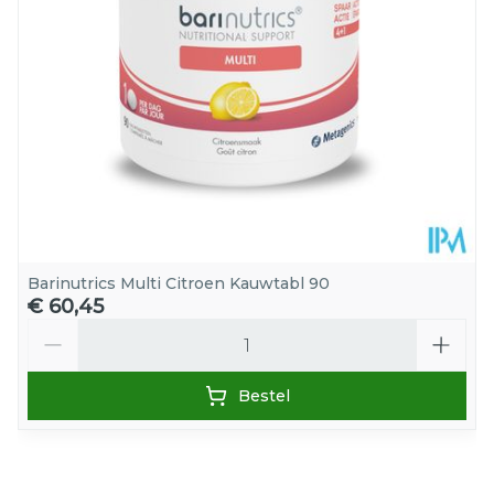
Kamertemperatuur (15°C -
Behoud
25°C)
Barinutrics Multi Citroen Kauwtabl 90
€ 60,45
Aantal
Bestel