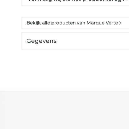
Bekijk alle producten van Marque Verte
Gegevens
ogelijk met de tabtoets. Je kunt de carrousel oversla
n