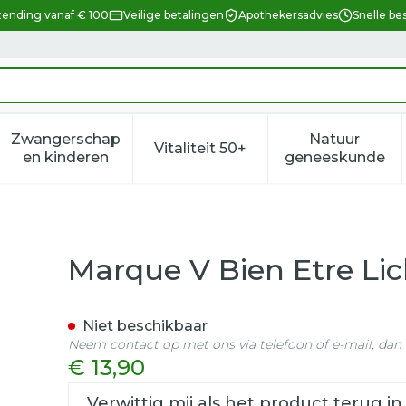
zending vanaf € 100
Veilige betalingen
Apothekersadvies
Snelle be
Zwangerschap
Natuur
Vitaliteit 50+
eid, verzorging en hygiëne categorie
enu voor Dieet, voeding en vitamines categorie
Toon submenu voor Zwangerschap en kindere
Toon submenu voor Vitalitei
Toon sub
en kinderen
geneeskunde
gel Aloe Vera Bio 200ml
Marque V Bien Etre Lic
Niet beschikbaar
Neem contact op met ons via telefoon of e-mail, da
€ 13,90
Verwittig mij als het product terug in