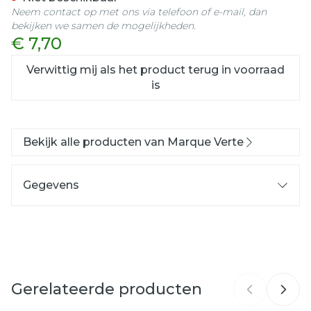
Neem contact op met ons via telefoon of e-mail, dan
bekijken we samen de mogelijkheden.
€ 7,70
Verwittig mij als het product terug in voorraad
is
Bekijk alle producten van Marque Verte
Gegevens
CNK
3002789
GSA Healthcare, Laboratoire
Organisaties
Marque Verte
Gerelateerde producten
Merken
Marque Verte