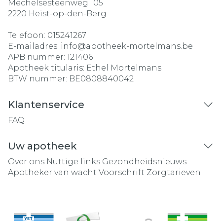
Mechelsesteenweg 105
2220
Heist-op-den-Berg
Telefoon:
015241267
E-mailadres:
info@
apotheek-mortelmans.be
APB nummer:
121406
Apotheek titularis:
Ethel Mortelmans
BTW nummer:
BE0808840042
Klantenservice
FAQ
Uw apotheek
Over ons
Nuttige links
Gezondheidsnieuws
Apotheker van wacht
Voorschrift
Zorgtarieven