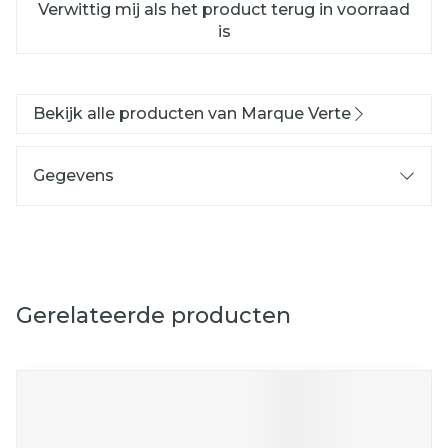
Verwittig mij als het product terug in voorraad
is
Bekijk alle producten van Marque Verte
Gegevens
Gerelateerde producten
Navigeren door de elementen van de carrousel is mog
Druk om carrousel over te slaan
Druk op om naar carrouselnavigatie te gaan