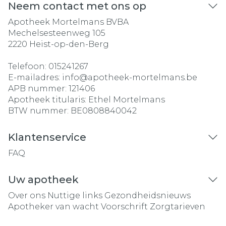
Neem contact met ons op
Apotheek Mortelmans BVBA
Mechelsesteenweg 105
2220
Heist-op-den-Berg
Telefoon:
015241267
E-mailadres:
info@
apotheek-mortelmans.be
APB nummer:
121406
Apotheek titularis:
Ethel Mortelmans
BTW nummer:
BE0808840042
Klantenservice
FAQ
Uw apotheek
Over ons
Nuttige links
Gezondheidsnieuws
Apotheker van wacht
Voorschrift
Zorgtarieven