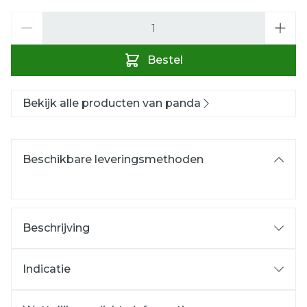
Aantal
Bestel
Bekijk alle producten van panda
Beschikbare leveringsmethoden
Beschrijving
Indicatie
Anti-opgeblazen gevoel