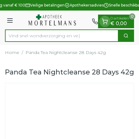
Dia 1 van 1
Ga naar de inhoud
g vanaf € 100
Veilige betalingen
Apothekersadvies
Snelle beschikb
0
0 artikelen
Menu
€ 0,00
Vind snel wondverzorg
Zoek
Product, merk, categorie...
Home
/
Panda Tea Nightcleanse 28 Days 42g
Panda Tea Nightcleanse 28 Days 42g