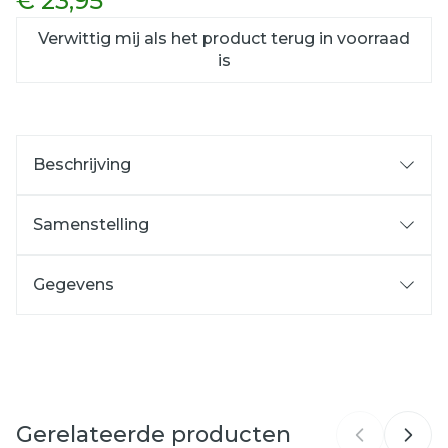
€ 23,95
Verwittig mij als het product terug in voorraad
is
Beschrijving
Samenstelling
Samenstelling:
Gegevens
CNK
4482188
Organisaties
Lensfactory
Gerelateerde producten
Breedte
53 mm