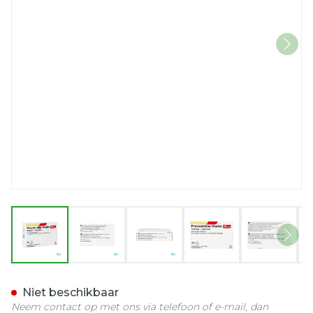
View larger image
View larger image
View larger image
View larger imag
View la
Pravastatine Viatris 40mg
Niet beschikbaar
Neem contact op met ons via telefoon of e-mail, dan