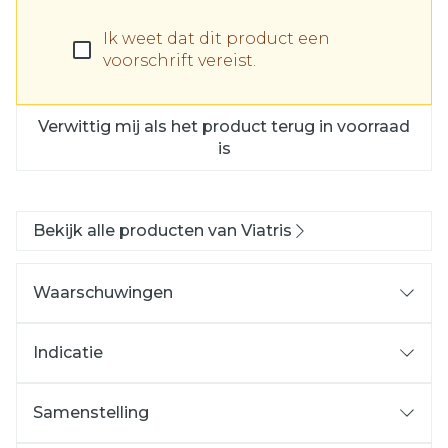
Ik weet dat dit product een
voorschrift vereist.
Verwittig mij als het product terug in voorraad
is
Bekijk alle producten van Viatris
Waarschuwingen
Wanneer mag u Pravastatine Viatris niet
gebruiken of moet u er extra voorzichtig mee
Indicatie
zijn? Wanneer mag u Pravastatine Viatris niet
ter aanvulling van een dieet
gebruiken?
Samenstelling
wanneer de respons op een dieet en de