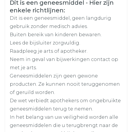
Veiligheidsinformatie
"Zwangerschap en borstvoeding").
Dit is een geneesmiddel - Hier zijn
de werkzaamheid van pravastatine verlagen.
Merken
Viatris
enkele richtlijnen:
Pravastatine Viatris moet ingenomen
Dit is een geneesmiddel, geen langdurig
worden tenminste één uur voor of 4 uur
Breedte
81 mm
nadat u deze geneesmiddelen heeft
gebruik zonder medisch advies.
ingenomen.
Buiten bereik van kinderen bewaren.
Ciclosporine (een geneesmiddel dat
Lengte
124 mm
Lees de bijsluiter zorgvuldig.
gebruikt wordt om het immuunsysteem te
onderdrukken) aangezien de werking van
Raadpleeg je arts of apotheker.
Diepte
38 mm
pravastatine kan versterkt zijn en het nodig
Neem in geval van bijwerkingen contact op
kan zijn dat uw arts de dosering aanpast.
met je arts.
Antibiotica zoals erythromycine,
Hoeveelheid
28
Geneesmiddelen zijn geen gewone
claritromycine, roxitromycine en rifampicine,
Verpakking
aangezien deze antibiotica het effect van
producten. Ze kunnen nooit teruggenomen
pravastatine versterken.
of geruild worden.
Actieve
Als u fusidinezuur via de mond moet
pravastatine natrium
Ingrediënten
De wet verbiedt apothekers om ongebruikte
innemen om een bacteriële infectie te
geneesmiddelen terug te nemen.
behandelen, dan moet u het gebruik van dit
geneesmiddel tijdelijk stopzetten. Uw arts zal
Kamertemperatuur (15°C -
In het belang van uw veiligheid worden alle
Behoud
u zeggen wanneer het veilig is om opnieuw
25°C)
geneesmiddelen die u terugbrengt naar de
te starten met Pravastatine Viatris. Inname