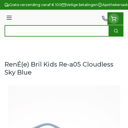
Ga naar de inhoud
Gratis verzending vanaf € 100
Veilige betalingen
Apothekersadv
Menu
Zoek
Product, merk, categorie...
RenÉ(e) Bril Kids Re-a05 Cloudless
Sky Blue