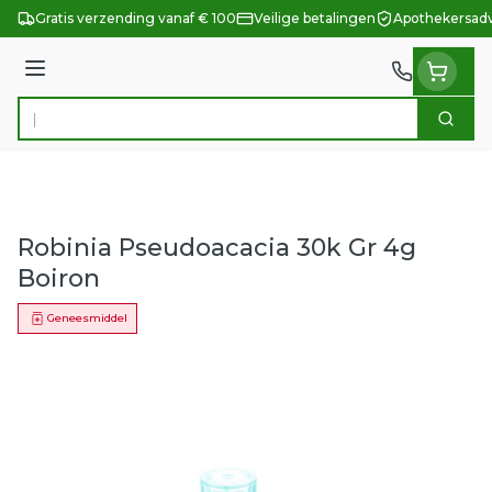
Ga naar de inhoud
Gratis verzending vanaf € 100
Veilige betalingen
Apothekersadv
Menu
Zoek
Product, merk, categorie...
Robinia Pseudoacacia 30k Gr 4g
Boiron
Geneesmiddel