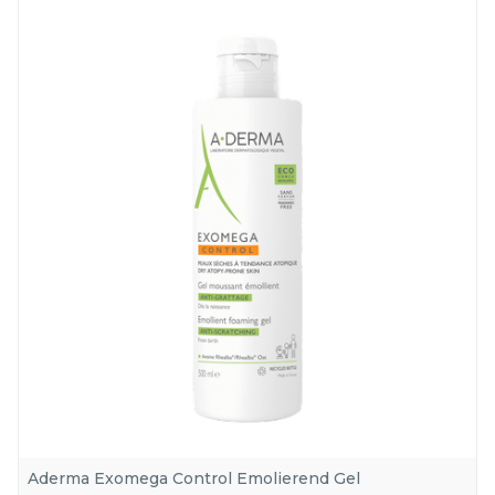
Verpakking
Kamertemperatuur (15°C -
Behoud
25°C)
Aderma Exomega Control Emolierend Gel