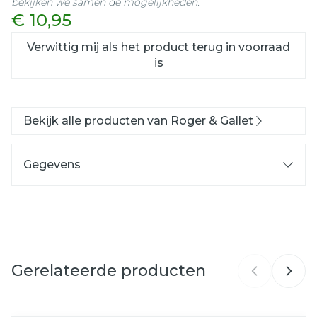
bekijken we samen de mogelijkheden.
€ 10,95
Verwittig mij als het product terug in voorraad
is
Bekijk alle producten van Roger & Gallet
Gegevens
CNK
3145935
Organisaties
Laboratoire Native
Gerelateerde producten
Merken
Roger & Gallet
Hoeveelheid
Navigeren door de elementen van de carrousel is mog
Druk om carrousel over te slaan
Druk op om naar carrouselnavigatie te gaan
200