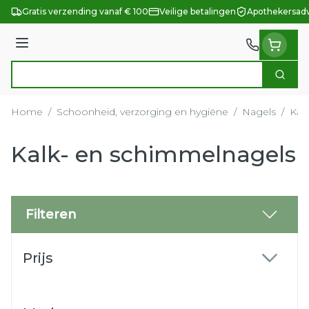
Ga naar de inhoud
Gratis verzending vanaf € 100
Veilige betalingen
Apothekersadv
Menu
Zoek
Product, merk, categorie...
Home
/
Schoonheid, verzorging en hygiëne
/
Nagels
/
Kal
Kalk- en schimmelnagels
Filteren
Doorgaan naar productlijst
Prijs
filter