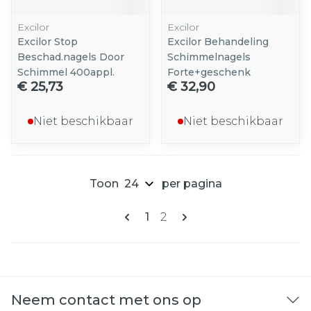
Excilor
Excilor
Excilor Stop
Excilor Behandeling
Beschad.nagels Door
Schimmelnagels
Schimmel 400appl.
Forte+geschenk
€ 25,73
€ 32,90
Niet beschikbaar
Niet beschikbaar
Toon
per pagina
Pagina's
U lees momenteel pagina
Pagina
1
2
Neem contact met ons op