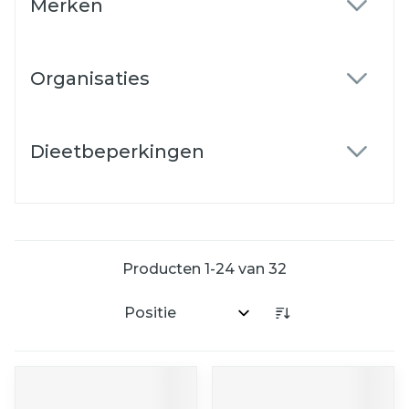
Merken
filter
Organisaties
filter
Dieetbeperkingen
filter
Producten
1
-
24
van
32
Sorteer op: