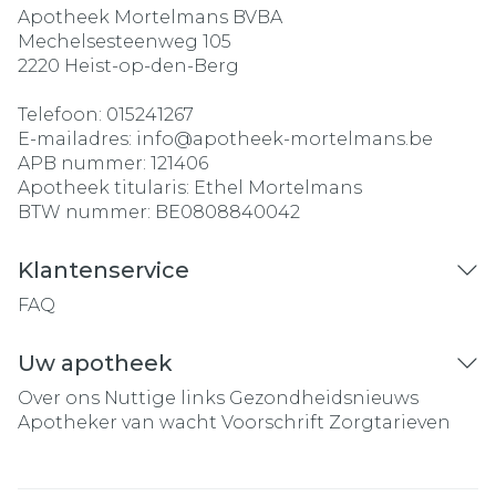
Apotheek Mortelmans BVBA
Mechelsesteenweg 105
2220
Heist-op-den-Berg
Telefoon:
015241267
E-mailadres:
info@
apotheek-mortelmans.be
APB nummer:
121406
Apotheek titularis:
Ethel Mortelmans
BTW nummer:
BE0808840042
Klantenservice
FAQ
Uw apotheek
Over ons
Nuttige links
Gezondheidsnieuws
Apotheker van wacht
Voorschrift
Zorgtarieven