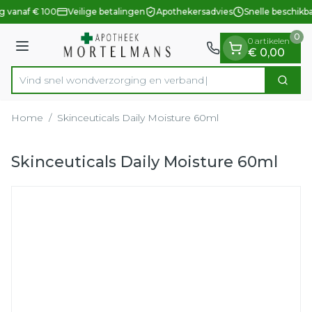
Dia 1 van 1
Ga naar de inhoud
g vanaf € 100
Veilige betalingen
Apothekersadvies
Snelle beschikb
0
0 artikelen
Menu
€ 0,00
Vind snel wondverzorging en
Zoek
Product, merk, categorie...
Home
/
Skinceuticals Daily Moisture 60ml
Skinceuticals Daily Moisture 60ml