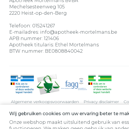
Apotheek Mortelmans BVBA
Mechelsesteenweg 105
2220
Heist-op-den-Berg
Telefoon:
015241267
E-mailadres:
info@
apotheek-mortelmans.be
APB nummer:
121406
Apotheek titularis:
Ethel Mortelmans
BTW nummer:
BE0808840042
Algemene verkoopsvoorwaarden
Privacy disclaimer
Co
Wij gebruiken cookies om uw ervaring beter te ma
Onze webshop maakt uitsluitend gebruik van essen
functioneren. We maken geen gebruik van ander