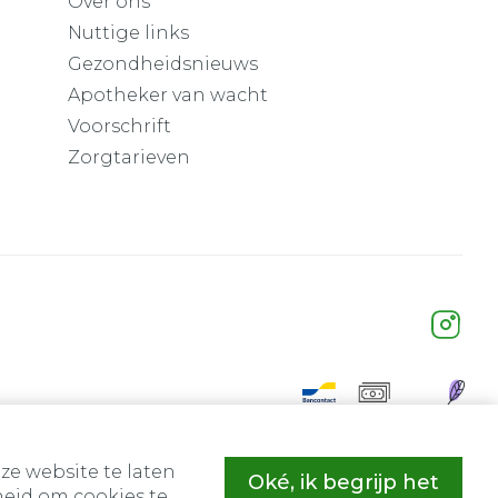
Over ons
Nuttige links
Gezondheidsnieuws
Apotheker van wacht
Voorschrift
Zorgtarieven
ze website te laten
Oké, ik begrijp het
eid om cookies te