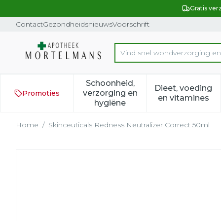
Ga naar de inhoud
Dia 1 van 1
Gratis ver
Contact
Gezondheidsnieuws
Voorschrift
Vind s
Product, merk, categorie...
Schoonheid,
Dieet, voeding
verzorging en
Promoties
Toon submenu voor Schoonh
Toon subm
en vitamines
hygiëne
Home
/
Skinceuticals Redness Neutralizer Correct 50ml
Skinceuticals Redness Neu