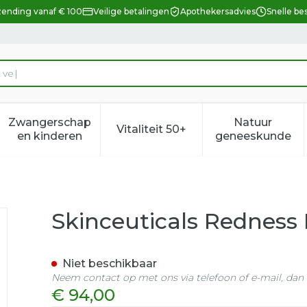
zending vanaf € 100
Veilige betalingen
Apothekersadvies
Snelle be
Zwangerschap
Natuur
Vitaliteit 50+
eid, verzorging en hygiëne categorie
enu voor Dieet, voeding en vitamines categorie
Toon submenu voor Zwangerschap en kindere
Toon submenu voor Vitalitei
Toon sub
en kinderen
geneeskunde
tralizer Correct 50ml
Skinceuticals Redness 
Niet beschikbaar
Neem contact op met ons via telefoon of e-mail, da
€ 94,00