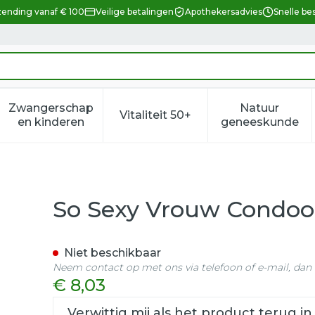
zending vanaf € 100
Veilige betalingen
Apothekersadvies
Snelle be
Zwangerschap
Natuur
Vitaliteit 50+
eid, verzorging en hygiëne categorie
enu voor Dieet, voeding en vitamines categorie
Toon submenu voor Zwangerschap en kindere
Toon submenu voor Vitalitei
Toon sub
en kinderen
geneeskunde
 3
So Sexy Vrouw Condo
Niet beschikbaar
Neem contact op met ons via telefoon of e-mail, da
€ 8,03
Verwittig mij als het product terug in