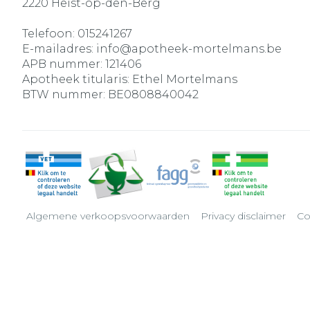
2220
Heist-op-den-Berg
Telefoon:
015241267
E-mailadres:
info@
apotheek-mortelmans.be
APB nummer:
121406
Apotheek titularis:
Ethel Mortelmans
BTW nummer:
BE0808840042
Algemene verkoopsvoorwaarden
Privacy disclaimer
Co