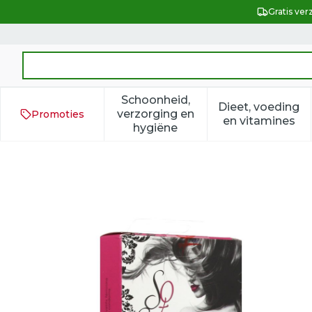
Ga naar de inhoud
Gratis ver
Product, merk, categorie...
Schoonheid,
Dieet, voeding
verzorging en
Promoties
Toon submenu voor Schoonh
Toon subm
en vitamines
hygiëne
So Sexy Vrouw Condooms